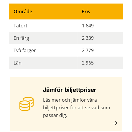
Pris
per
Område
Pris
område
för
en
Tätort
1 649
terminsbiljett
för
En färg
2 339
skolungdomar
(0-
19
Två färger
2 779
år)
Län
2 965
Jämför biljettpriser
Läs mer och jämför våra
biljettpriser för att se vad som
passar dig.