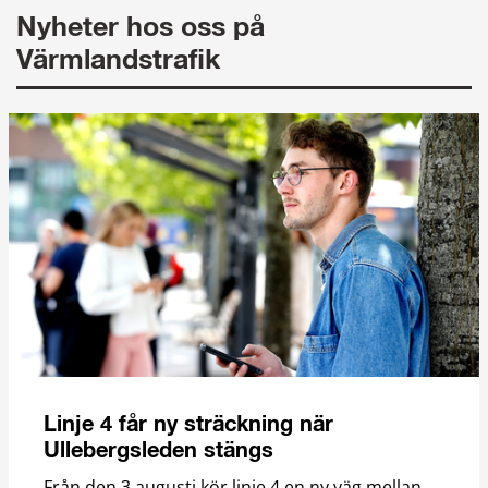
Nyheter hos oss på 
Värmlandstrafik
Linje 4 får ny sträckning när
Ullebergsleden stängs
Från den 3 augusti kör linje 4 en ny väg mellan