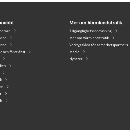
 snabbt
Mer om Värmlandstrafik
nerare
Tillgänglighetsredovisning
vice
Mer om Värmlandstrafik
ende
Verktygslåda för samarbetspartners
r och färdtjänst
Media
Nyheter
iken
ik
or
r
sh