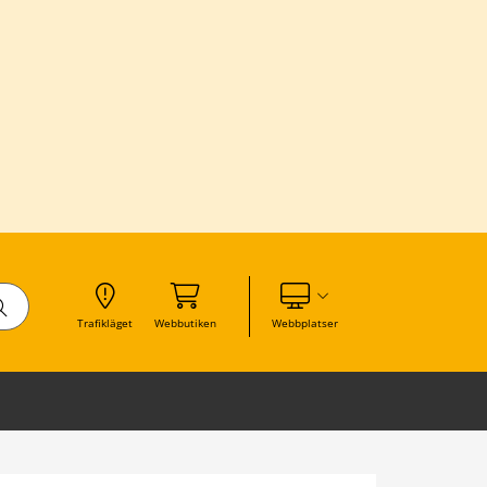
Visa våra andra webbplatser
Trafikläget
Webbutiken
Webbplatser