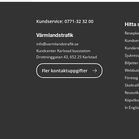
Kundservice: 
0771-32 32 00
Hitta
Resepla
Värmlandstrafik
Kundser
info@varmlandstrafik.se
Kundär
Kundcenter Karlstad busstation
Sjukreso
Drottninggatan 43, 652 25 Karlstad
Biljetter
Fler kontaktuppgifter
Webbut
Företag
Skoltraf
Resevilk
Köpvilko
In Engli