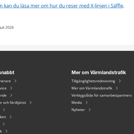
en kan du läsa mer om hur du reser med X-linjen i Säffle
.
juli 2026
 snabbt
Mer om Värmlandstrafik
nerare
Tillgänglighetsredovisning
vice
Mer om Värmlandstrafik
ende
Verktygslåda för samarbetspartners
r och färdtjänst
Media
Nyheter
iken
ik