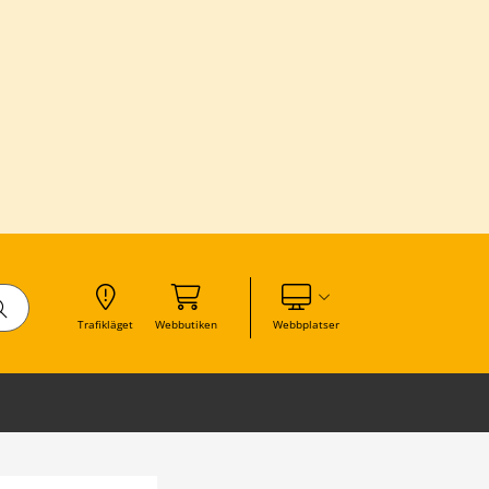
Visa våra andra webbplatser
Trafikläget
Webbutiken
Webbplatser