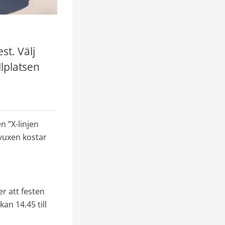
t. Välj 
llplatsen 
 ”X-linjen 
vuxen kostar 
 att festen 
n 14.45 till 