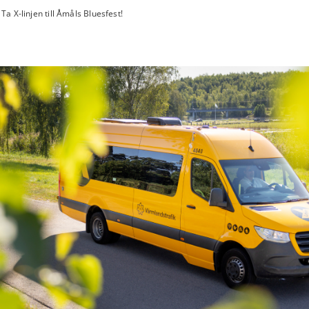
Ta X-linjen till Åmåls Bluesfest!