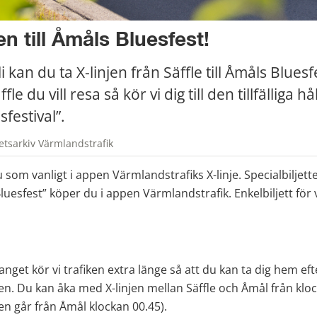
en till Åmåls Bluesfest!
 kan du ta X-linjen från Säffle till Åmåls Bluesfes
ffle du vill resa så kör vi dig till den tillfälliga hå
festival”. 
etsarkiv Värmlandstrafik
som vanligt i appen Värmlandstrafiks X-linje. Specialbiljetten
Bluesfest” köper du i appen Värmlandstrafik. Enkelbiljett för 
et kör vi trafiken extra länge så att du kan ta dig hem efter
len. Du kan åka med X-linjen mellan Säffle och Åmål från klocka
ren går från Åmål klockan 00.45).