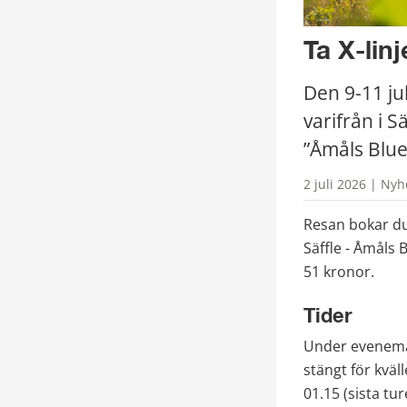
Ta X-linj
Den 9-11 juli
varifrån i Sä
”Åmåls Blues
2 juli 2026 | Nyh
Resan bokar du 
Säffle - Åmåls 
51 kronor. 
Tider
Under evenemang
stängt för kväl
01.15 (sista tu