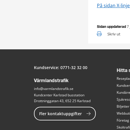
På sidan X-linj
7 
Sidan uppdaterad
Skriv ut
Kundservice: 
0771-32 32 00
Hitta
Resepla
Värmlandstrafik
Kundser
info@varmlandstrafik.se
Kundär
Kundcenter Karlstad busstation
Sjukreso
Drottninggatan 43, 652 25 Karlstad
Biljetter
Fler kontaktuppgifter
Webbut
Företag
Skoltraf