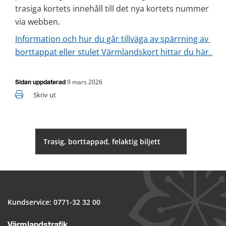
trasiga kortets innehåll till det nya kortets nummer 
via webben.
Information och hur du går tillväga av spärrning av 
borttappat eller stulet Värmlandskort hittar du här. 
9 mars 2026
Sidan uppdaterad
Skriv ut
Trasig, borttappad, felaktig biljett
Kundservice: 
0771-32 32 00
Värmlandstrafik