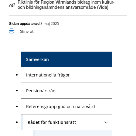
Riktlinje för Region Värmlands bidrag inom kultur-
Länk till annan webbplats.
och bildningsnämndens ansvarsområde (Vida)
8 maj 2025
Sidan uppdaterad
Skriv ut
Samverkan
Internationella frågor
Pensionärsråd
Referensgrupp god och nära vård
Rådet för funktionsrätt