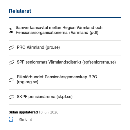
Relaterat
Samverkansavtal mellan Region Värmland och
Pdf, 804 kB.
Pensionärsorganisationerna i Värmland (pdf)
PRO Värmland (pro.se)
Länk till annan webbplats.
SPF seniorernas Värmlandsdistrikt (spfseniorerna.se)
Länk till annan webbplats.
Riksförbundet Pensionärsgemenskap RPG
Länk till annan webbplats.
(rpg.org.se)
SKPF pensionärerna (skpf.se)
Länk till annan webbplats.
10 juni 2026
Sidan uppdaterad
Skriv ut