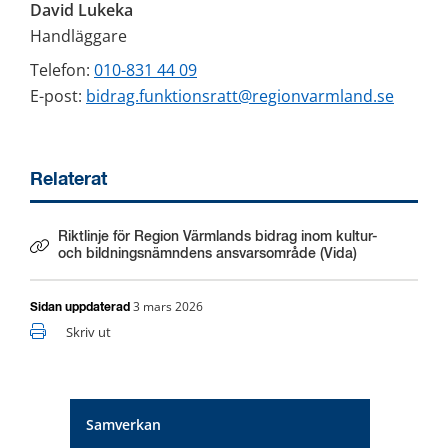
David Lukeka
Handläggare
Telefon: 
010-831 44 09
E-post: 
bidrag.funktionsratt@regionvarmland.se
Relaterat
Riktlinje för Region Värmlands bidrag inom kultur-
Länk till annan webbplats.
och bildningsnämndens ansvarsområde (Vida)
3 mars 2026
Sidan uppdaterad
Skriv ut
Samverkan