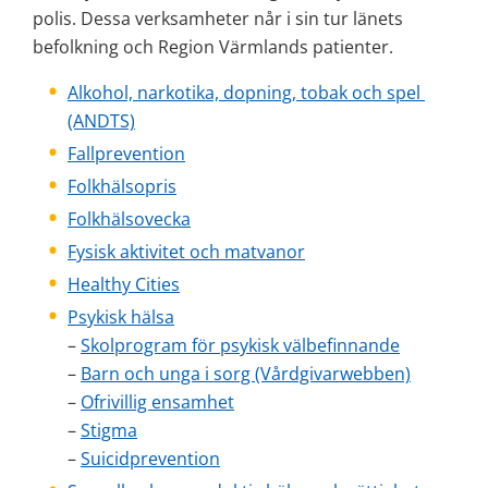
polis. Dessa verksamheter når i sin tur länets 
befolkning och Region Värmlands patienter.
Alkohol, narkotika, dopning, tobak och spel 
(ANDTS)
Fallprevention
Folkhälsopris
Folkhälsovecka
Fysisk aktivitet och matvanor
Healthy Cities
Psykisk hälsa
– 
Skolprogram för psykisk välbefinnande
– 
Barn och unga i sorg (Vårdgivarwebben)
– 
Ofrivillig ensamhet
– 
Stigma
– 
Suicidprevention