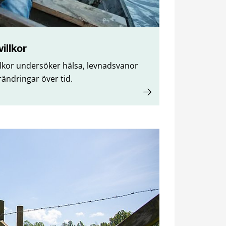
illkor
illkor undersöker hälsa, levnadsvanor
örändringar över tid.