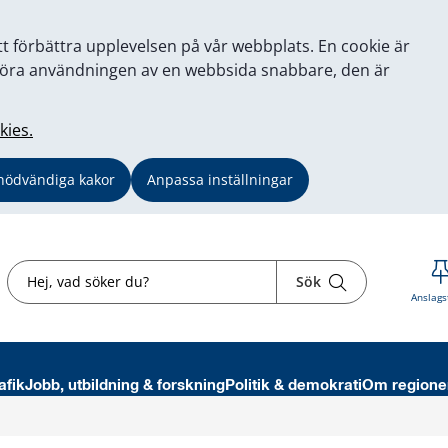
tt förbättra upplevelsen på vår webbplats. En cookie är
tt göra användningen av en webbsida snabbare, den är
kies.
nödvändiga kakor
Anpassa inställningar
Sök
Sök
Anslags
afik
Jobb, utbildning & forskning
Politik & demokrati
Om regione