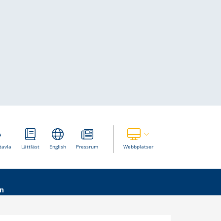
Visa våra andra webbplatser
tavla
Lättläst
English
Pressrum
Webbplatser
n