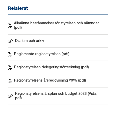
Relaterat
Allmänna bestämmelser för styrelsen och nämnder
Pdf, 194 kB.
(pdf)
Diarium och arkiv
Reglemente regionstyrelsen (pdf)
Pdf, 179 kB.
Regionstyrelsen delegeringsförteckning (pdf)
Pdf, 206 kB.
Regionstyrelsens årsredovisning 2025 (pdf)
Pdf, 853 kB.
Regionstyrelsens årsplan och budget 2026 (Vida,
Länk till annan webbplats.
pdf)