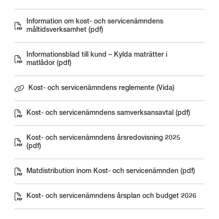
Information om kost- och servicenämndens
Pdf, 146 kB.
måltidsverksamhet (pdf)
Informationsblad till kund – Kylda maträtter i
Pdf, 1 MB.
matlådor (pdf)
Kost- och servicenämndens reglemente (Vida)
Länk till annan webbplats.
Kost- och servicenämndens samverksansavtal (pdf)
Pdf, 29 kB.
Kost- och servicenämndens årsredovisning 2025
Pdf, 1 MB.
(pdf)
Matdistribution inom Kost- och servicenämnden (pdf)
Pdf, 2 MB.
Kost- och servicenämndens årsplan och budget 2026
Pdf, 369 kB.