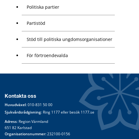
Politiska partier
Partistöd
Stöd till politiska ungdomsorganisationer
För förtroendevalda
Kontakta oss
Huvudväxel
: 
010-831 50 00
Sjukvårdsrådgivning
: Ring 
1177
 eller besök 
1177.se
Adress
: Region Värmland
651 82 Karlstad
Organisationsnummer:
 232100-0156