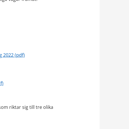
, 4 MB.
pdf, 218 kB.
 2022 (pdf)
pdf, 261 kB.
f)
m riktar sig till tre olika 