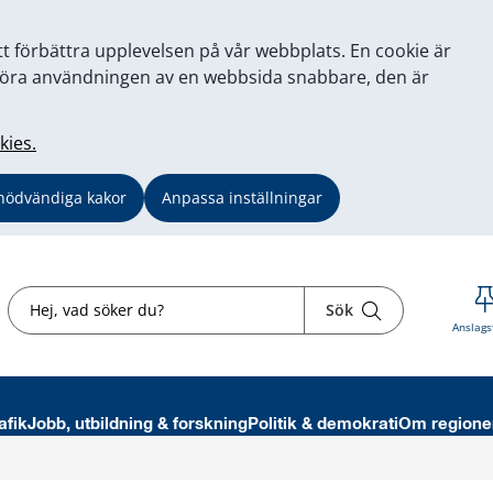
tt förbättra upplevelsen på vår webbplats. En cookie är
tt göra användningen av en webbsida snabbare, den är
kies.
nödvändiga kakor
Anpassa inställningar
Sök
Sök
Anslags
afik
Jobb, utbildning & forskning
Politik & demokrati
Om regione