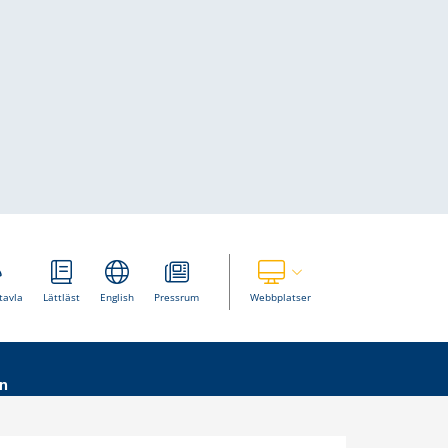
Visa våra andra webbplatser
tavla
Lättläst
English
Pressrum
Webbplatser
n