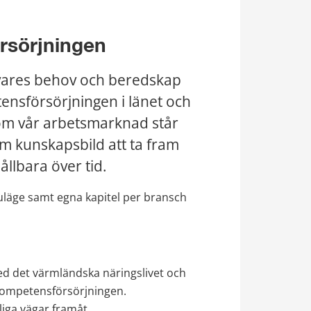
rsörjningen
vares behov och beredskap 
tensförsörjningen i länet och 
som vår arbetsmarknad står 
m kunskapsbild att ta fram 
llbara över tid.
läge samt egna kapitel per bransch 
d det värmländska näringslivet och 
 kompetensförsörjningen. 
iga vägar framåt. 