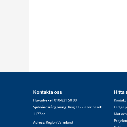
Kontakta oss
Hitta
Huvudväxel
: 
010-831 50 00
Kontakt
Sjukvårdsrådgivning
: Ring 
1177
 eller besök 
Lediga 
1177.se
Mat och
Projekt
Adress
: Region Värmland