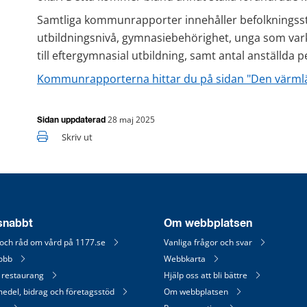
Samtliga kommunrapporter innehåller befolkningsstat
utbildningsnivå, gymnasiebehörighet, unga som vark
till eftergymnasial utbildning, samt antal anställda p
Kommunrapporterna hittar du på sidan "Den värml
28 maj 2025
Sidan uppdaterad
Skriv ut
 snabbt
Om webbplatsen
 och råd om vård på 1177.se
Vanliga frågor och svar
jobb
Webbkarta
 restaurang
Hjälp oss att bli bättre
medel, bidrag och företagsstöd
Om webbplatsen