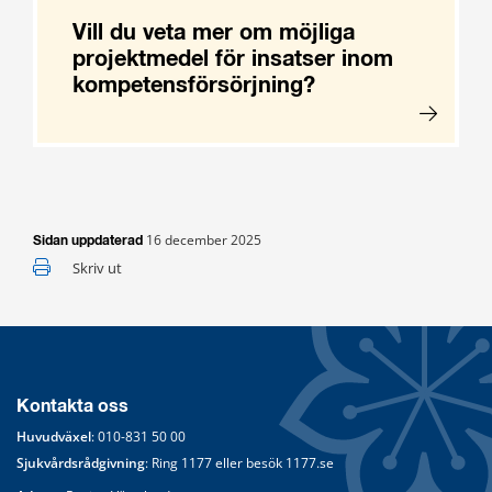
Vill du veta mer om möjliga
projektmedel för insatser inom
kompetensförsörjning?
16 december 2025
Sidan uppdaterad
Skriv ut
Kontakta oss
Huvudväxel
: 
010-831 50 00
Sjukvårdsrådgivning
: Ring 
1177
 eller besök 
1177.se