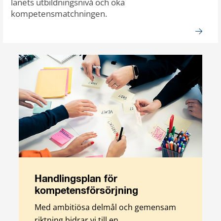
länets utbildningsnivå och öka
kompetensmatchningen.
Handlingsplan för
kompetensförsörjning
Med ambitiösa delmål och gemensam
riktning bidrar vi till en