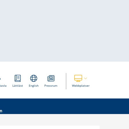
Visa våra andra webbplatser
tavla
Lättläst
English
Pressrum
Webbplatser
n