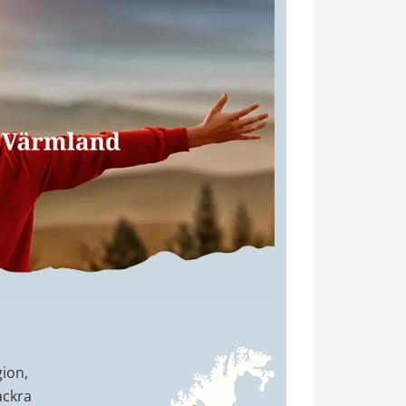
ion, 
ckra 