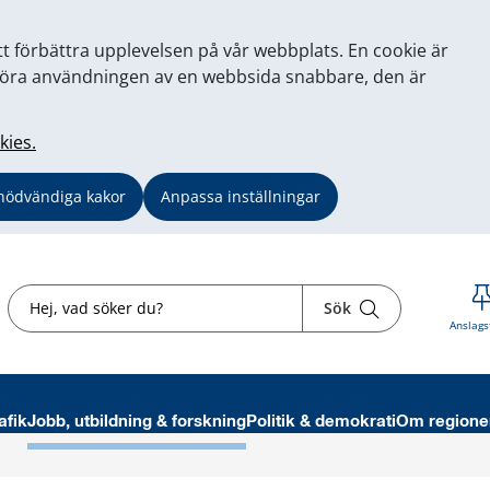
tt förbättra upplevelsen på vår webbplats. En cookie är
tt göra användningen av en webbsida snabbare, den är
kies.
nödvändiga kakor
Anpassa inställningar
Sök
Sök
Anslags
afik
Jobb, utbildning & forskning
Politik & demokrati
Om regione