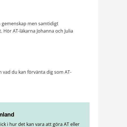
å en gemenskap men samtidigt 
et. Hör AT-läkarna Johanna och Julia 
 vad du kan förvänta dig som AT-
rmland
ck i hur det kan vara att göra AT eller