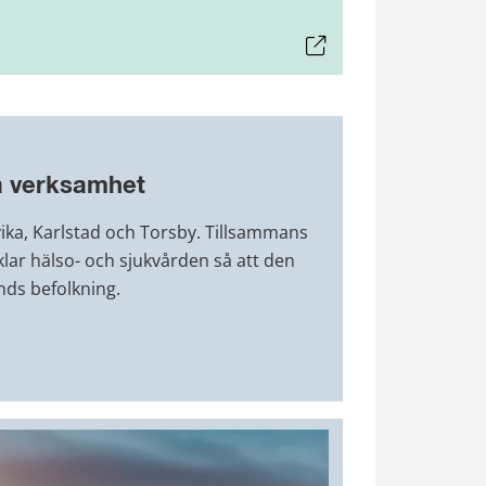
ta verksamhet
vika, Karlstad och Torsby. Tillsammans 
lar hälso- och sjukvården så att den 
ands befolkning.