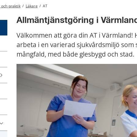
g och praktik
/
Läkare
/
AT
Allmäntjänstgöring i Värmlan
Välkommen att göra din AT i Värmland! H
arbeta i en varierad sjukvårdsmiljö som
mångfald, med både glesbygd och stad.