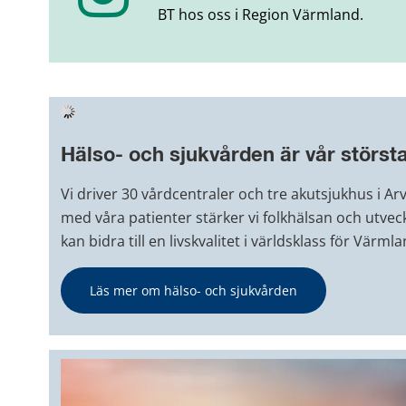
BT hos oss i Region Värmland.
Hälso- och sjukvården är vår störs
Vi driver 30 vårdcentraler och tre akutsjukhus i Ar
med våra patienter stärker vi folkhälsan och utveck
kan bidra till en livskvalitet i världsklass för Värml
Läs mer om hälso- och sjukvården