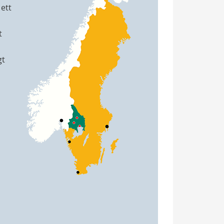
ett 
 
t 