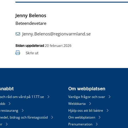
Jenny Belenos
Beteendevetare
Jenny.Belenos@regionvarmland.se
20 februari 2026
Sidan uppdaterad
Skriv ut
 snabbt
Om webbplatsen
 och råd om vård på 1177.se
Vanliga frågor och svar
jobb
Webbkarta
 restaurang
Hjälp oss att bli bättre
medel, bidrag och företagsstöd
Om webbplatsen
er
Prenumeration