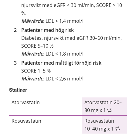
njursvikt med eGFR < 30 ml/min, SCORE > 10 
%.
Målvärde
: LDL < 1,4 mmol/l
Patienter med hög risk
Diabetes, njursvikt med eGFR 30–60 ml/min, 
SCORE 5–10 %.
Målvärde
: LDL < 1,8 mmol/l
Patienter med måttligt förhöjd risk
SCORE 1–5 %
Målvärde
: LDL < 2,6 mmol/l
Statiner
Atorvastatin
Atorvastatin 20–
80 mg x 1
Rosuvastatin
Rosuvastatin
10–40 mg x 1