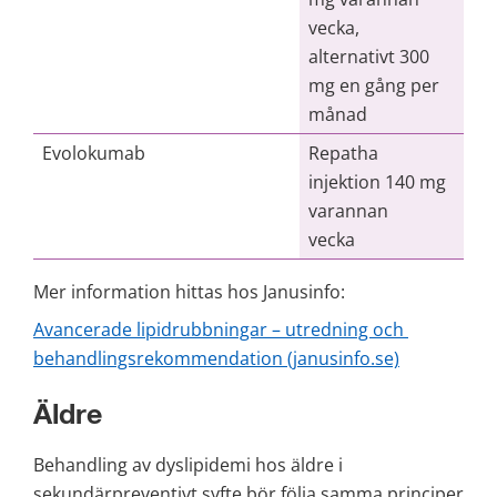
vecka,
alternativt 300
mg en gång per
månad
Evolokumab
Repatha
injektion 140 mg
varannan
vecka
Mer information hittas hos Janusinfo:
Avancerade lipidrubbningar – utredning och 
behandlings­rekommendation (janusinfo.se)
Äldre
Behandling av dyslipidemi hos äldre i 
sekundärpreventivt syfte bör följa samma principer 