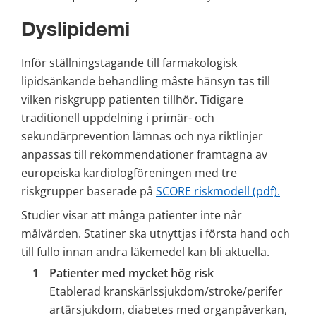
Dyslipidemi
Inför ställningstagande till farmakologisk 
lipidsänkande behandling måste hänsyn tas till 
vilken riskgrupp patienten tillhör. Tidigare 
traditionell uppdelning i primär- och 
sekundärprevention lämnas och nya riktlinjer 
anpassas till rekommendationer framtagna av 
europeiska kardiologföreningen med tre 
pdf, 15
riskgrupper baserade på 
SCORE riskmodell (pdf).
Studier visar att många patienter inte når 
målvärden. Statiner ska utnyttjas i första hand och 
till fullo innan andra läkemedel kan bli aktuella.
Patienter med mycket hög risk
Etablerad kranskärlssjukdom/stroke/perifer 
artärsjukdom, diabetes med organpåverkan, 