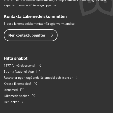
erfarenhet och kostnadseffektivitet, och uppdateras kontinuerligt av våra 
experter inom de 20 terapigrupperna.
Kontakta Läkemedelskommittén
E-post: 
lakemedelskommitten@regionvarmland.se
Fler kontaktuppgifter
Hitta snabbt
1177 för vårdpersonal
Strama Nationell App
Restnoteringar, utgående läkemedel och licenser
Krossa läkemedlet?
Janusmed
Läkemedelsboken
Fler länkar