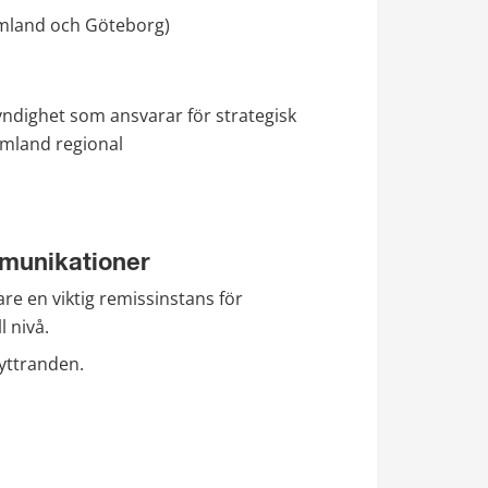
mland och Göteborg)
myndighet som ansvarar för strategisk 
rmland regional 
mmunikationer
e en viktig remissinstans för 
l nivå.
yttranden. 