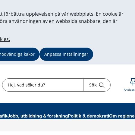
tt förbättra upplevelsen på vår webbplats. En cookie är
tt göra användningen av en webbsida snabbare, den är
kies.
nödvändiga kakor
Anpassa inställningar
Sök
Sök
Anslags
afik
Jobb, utbildning & forskning
Politik & demokrati
Om regione