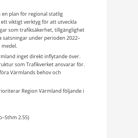
 plan för regional statlig 
tt viktigt verktyg för att utveckla 
 som trafiksäkerhet, tillgänglighet 
a satsningar under perioden 2022–
a medel.
mland inget direkt inflytande över. 
ruktur som Trafikverket ansvarar för. 
mföra Värmlands behov och 
oriterar Region Värmland följande i 
lo–Sthm 2.55)