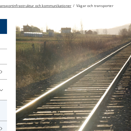
ansportinfrastruktur och kommunikationer
/
Vägar och transporter
h