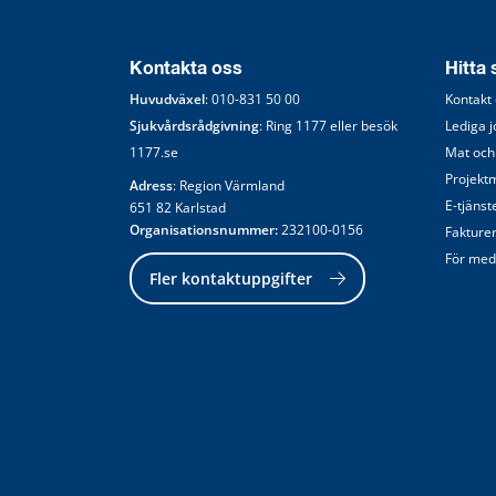
Kontakta oss
Hitta
Huvudväxel
: 
010-831 50 00
Kontakt
Sjukvårdsrådgivning
: Ring 
1177
 eller besök 
Lediga 
1177.se
Mat och
Projekt
Adress
: Region Värmland
E-tjänst
651 82 Karlstad
Organisationsnummer:
 232100-0156
Fakture
För med
Fler kontaktuppgifter