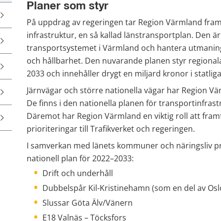
Planer som styr
På uppdrag av regeringen tar Region Värmland fram en
infrastruktur, en så kallad länstransportplan. Den är e
transportsystemet i Värmland och hantera utmaningar
och hållbarhet. Den nuvarande planen styr regional
2033 och innehåller drygt en miljard kronor i statlig
Järnvägar och större nationella vägar har Region Vär
De finns i den nationella planen för transportinfrast
Däremot har Region Värmland en viktig roll att fra
prioriteringar till Trafikverket och regeringen.
I samverkan med länets kommuner och näringsliv pri
nationell plan för 2022–2033:
Drift och underhåll
Dubbelspår Kil-Kristinehamn (som en del av Os
Slussar Göta Älv/Vänern
E18 Valnäs – Töcksfors