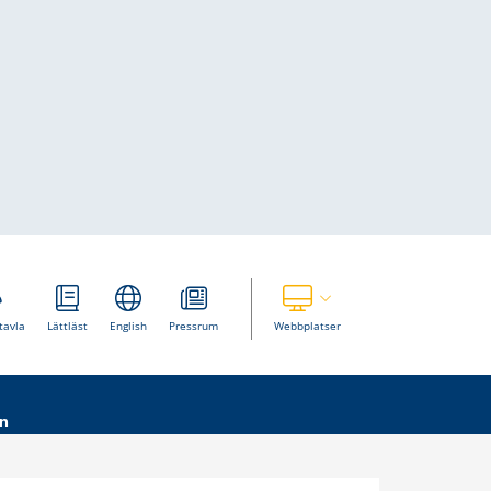
Visa våra andra webbplatser
tavla
Lättläst
English
Pressrum
Webbplatser
n