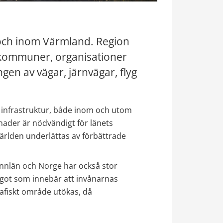
rån och inom Värmland. Region 
kommuner, organisationer 
ngen av vägar, järnvägar, flyg 
infrastruktur, både inom och utom 
knader är nödvändigt för länets 
världen underlättas av förbättrade 
nlän och Norge har också stor 
got som innebär att invånarnas 
afiskt område utökas, då 