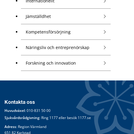
Internationellt
Jämställdhet
Kompetensförsörjning
Näringsliv och entreprenörskap
Forskning och innovation
Kontakta oss
Huvudväxel
: 
010-831 50 00
Sjukvårdsrådgivning
: Ring 
1177
 eller besök 
1177.se
Adress
: Region Värmland
651 82 Karlstad