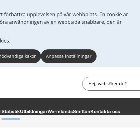
tt förbättra upplevelsen på vår webbplats. En cookie är
tt göra användningen av en webbsida snabbare, den är
kies.
nödvändiga kakor
Anpassa inställningar
Sök
n
Statistik
Utbildningar
WermlandsSmittan
Kontakta oss