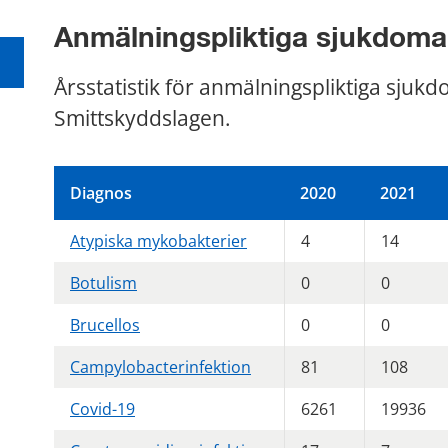
Anmälningspliktiga sjukdoma
Årsstatistik för anmälningspliktiga sjukd
Smittskyddslagen.
Diagnos
2020
2021
Atypiska mykobakterier
4
14
Botulism
0
0
Brucellos
0
0
Campylobacterinfektion
81
108
Covid-19
6261
19936