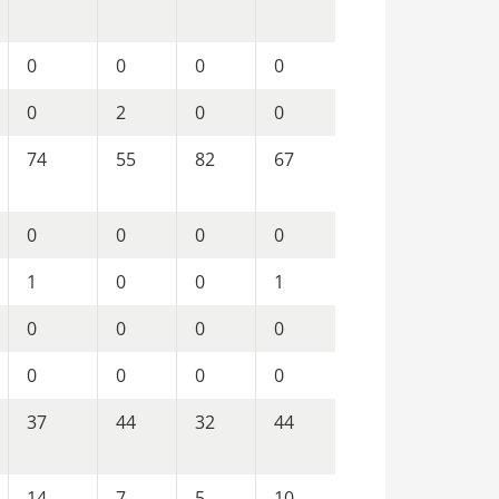
0
0
0
0
0
2
0
0
74
55
82
67
0
0
0
0
1
0
0
1
0
0
0
0
0
0
0
0
37
44
32
44
14
7
5
10