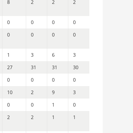
8
2
2
2
0
0
0
0
0
0
0
0
1
3
6
3
27
31
31
30
0
0
0
0
10
2
9
3
0
0
1
0
2
2
1
1