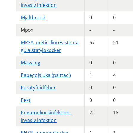
invasiv infektion
Mjältbrand
0
0
Mpox
-
-
MRSA, meticillinresistenta 
67
51
gula stafylokocker
Mässling
0
0
Papegojsjuka (psittaci)
1
4
Paratyfoidfeber
0
0
Pest
0
0
Pneumokockinfektion, 
22
18
invasiv infektion
PNSP, pneumokocker 
1
1