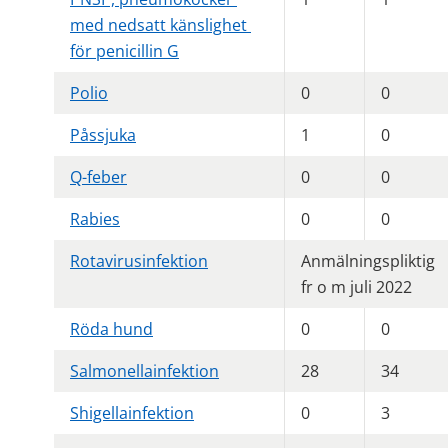
med nedsatt känslighet 
för penicillin G
Polio
0
0
Påssjuka
1
0
Q-feber
0
0
Rabies
0
0
Rotavirusinfektion
Anmälningspliktig 
fr o m juli 2022
Röda hund
0
0
Salmonellainfektion
28
34
Shigellainfektion
0
3