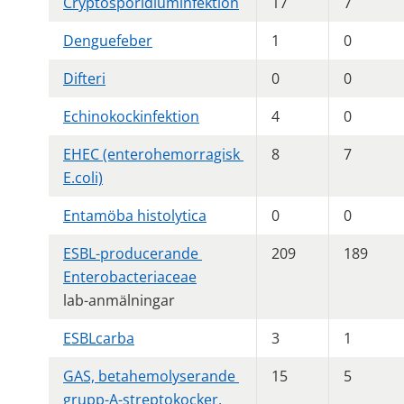
Cryptosporidiuminfektion
17
7
Denguefeber
1
0
Difteri
0
0
Echinokockinfektion
4
0
EHEC (enterohemorragisk 
8
7
E.coli)
Entamöba histolytica
0
0
ESBL-producerande 
209
189
Enterobacteriaceae
lab-anmälningar
ESBLcarba
3
1
GAS, betahemolyserande 
15
5
grupp-A-streptokocker, 