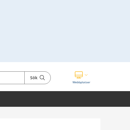
Sök
Visa våra andra webbplatser
Webbplatser