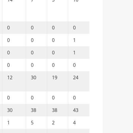
0
0
0
0
0
0
0
1
0
0
0
1
0
0
0
0
12
30
19
24
0
0
0
0
30
38
38
43
1
5
2
4