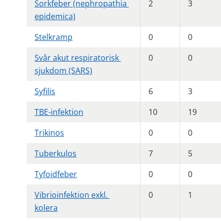
Sorkfeber (nephropathia 
2
3
epidemica)
Stelkramp
0
0
Svår akut respiratorisk 
0
0
sjukdom (SARS)
Syfilis
6
3
TBE-infektion
10
19
Trikinos
0
0
Tuberkulos
7
5
Tyfoidfeber
0
0
Vibrioinfektion exkl. 
0
1
kolera