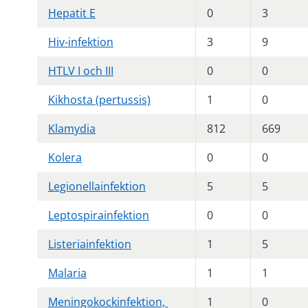
Hepatit E
0
3
Hiv-infektion
3
9
HTLV I och III
0
0
Kikhosta (pertussis)
1
0
Klamydia
812
669
Kolera
0
0
Legionellainfektion
5
5
Leptospirainfektion
0
0
Listeriainfektion
1
5
Malaria
1
1
Meningokockinfektion, 
1
0