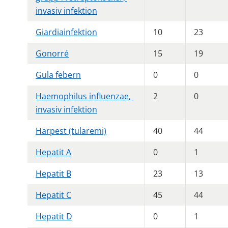
invasiv infektion
Giardiainfektion
10
23
Gonorré
15
19
Gula febern
0
0
Haemophilus influenzae, 
2
0
invasiv infektion
Harpest (tularemi)
40
44
Hepatit A
0
1
Hepatit B
23
13
Hepatit C
45
44
Hepatit D
0
1