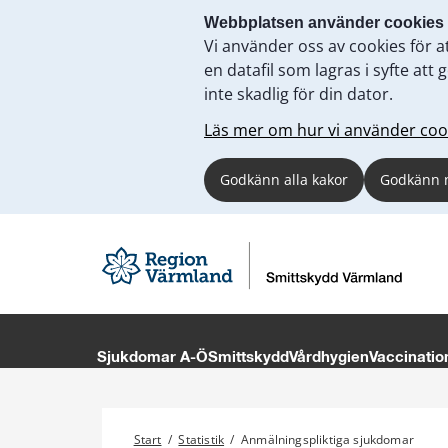
Webbplatsen använder cookies
Vi använder oss av cookies för a
en datafil som lagras i syfte a
inte skadlig för din dator.
Läs mer om hur vi använder coo
Godkänn alla kakor
Godkänn 
Sjukdomar A-Ö
Smittskydd
Vårdhygien
Vaccinatio
Start
/
Statistik
/
Anmälningspliktiga sjukdomar