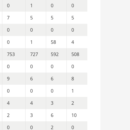
0
1
0
0
7
5
5
5
0
0
0
0
0
1
58
4
753
727
592
508
0
0
0
0
9
6
6
8
0
0
0
1
4
4
3
2
2
3
6
10
0
0
2
0