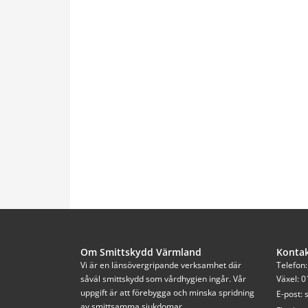
Om Smittskydd Värmland
Konta
Vi är en länsövergripande verksamhet där 
Telefon
såväl smittskydd som vårdhygien ingår. Vår 
Växel: 0
uppgift är att förebygga och minska spridning 
E-post: 
av smittsamma sjukdomar.