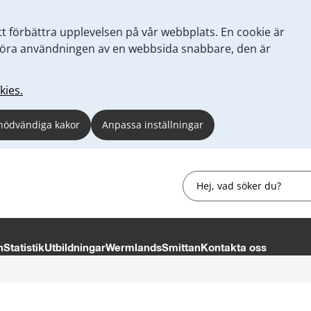
tt förbättra upplevelsen på vår webbplats. En cookie är
tt göra användningen av en webbsida snabbare, den är
kies.
nödvändiga kakor
Anpassa inställningar
Sök
n
Statistik
Utbildningar
WermlandsSmittan
Kontakta oss