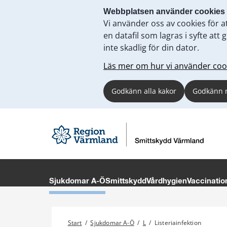
Webbplatsen använder cookies
Vi använder oss av cookies för a
en datafil som lagras i syfte a
inte skadlig för din dator.
Läs mer om hur vi använder coo
Godkänn alla kakor
Godkänn 
Sjukdomar A-Ö
Smittskydd
Vårdhygien
Vaccinatio
Start
/
Sjukdomar A-Ö
/
L
/
Listeriainfektion