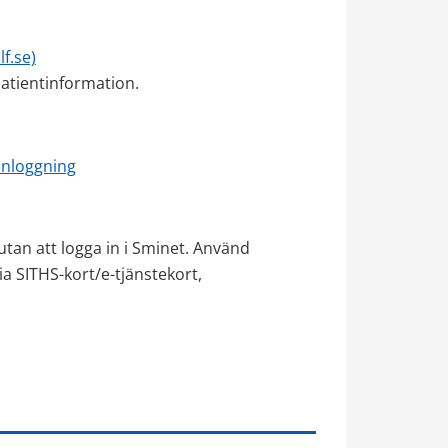
f.se)
atientinformation. 
inloggning
tan att logga in i Sminet. Använd 
 SITHS-kort/e-tjänste­kort, 