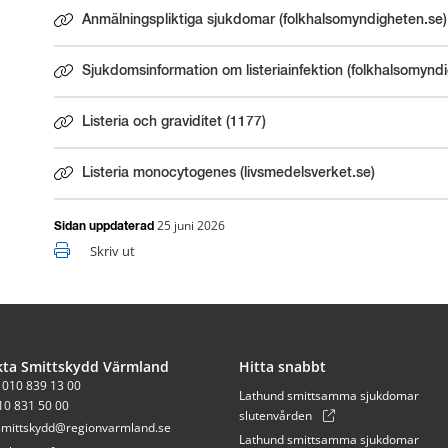
Anmälningspliktiga sjukdomar (folkhalsomyndigheten.se)
Länk till annan webbplats.
Sjukdomsinformation om listeriainfektion (folkhalsomynd
Länk till annan webbplats.
Listeria och graviditet (1177)
Länk till annan webbplats.
Listeria monocytogenes (livsmedelsverket.se)
Länk till annan webbplats.
25 juni 2026
Sidan uppdaterad
Skriv ut
kta Smittskydd Värmland
Hitta snabbt
: 010 839 13 00
Lathund smittsamma sjukdomar
10 831 50 00
slutenvården
smittskydd@regionvarmland.se
Lathund smittsamma sjukdomar