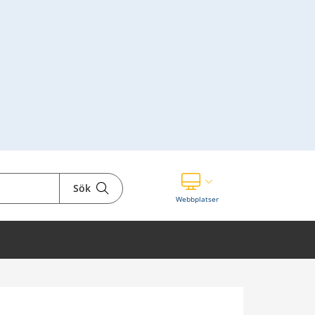
Sök
Visa våra andra webbplatser
Webbplatser