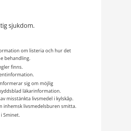
ktig sjukdom.
ormation om listeria och hur det 
Ge behandling.
gler finns. 
ientinformation.
nformerar sig om möjlig 
skyddsblad läkarinformation. 
av misstänkta livsmedel i kylskåp. 
m inhemsk livsmedelsburen smitta.
i Sminet.