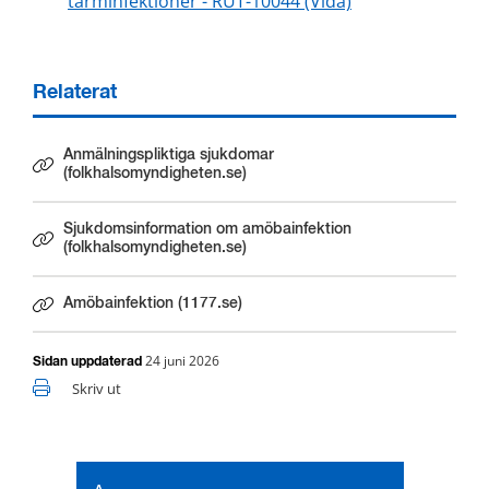
tarminfektioner - RUT-10044 (Vida)
Relaterat
Anmälningspliktiga sjukdomar
Länk till annan webbplats.
(folkhalsomyndigheten.se)
Sjukdomsinformation om amöbainfektion
Länk till annan webbplats.
(folkhalsomyndigheten.se)
Amöbainfektion (1177.se)
Länk till annan webbplats.
24 juni 2026
Sidan uppdaterad
Skriv ut