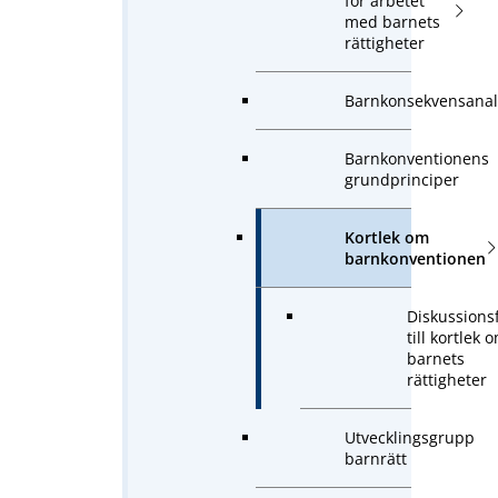
för arbetet
med barnets
rättigheter
Barnkonsekvensanal
Barnkonventionens
grundprinciper
Kortlek om
barnkonventionen
Diskussions
till kortlek 
barnets
rättigheter
Utvecklingsgrupp
barnrätt