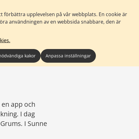
tt förbättra upplevelsen på vår webbplats. En cookie är
tt göra användningen av en webbsida snabbare, den är
kies.
nödvändiga kakor
Anpassa inställningar
a en app och 
ning. I dag 
 Grums. I Sunne 