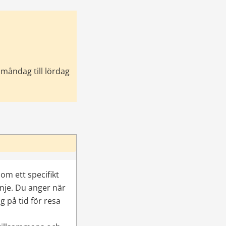
måndag till lördag 
m ett specifikt 
nje. Du anger när 
g på tid för resa 