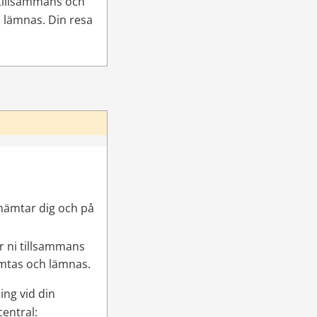
tillsammans och 
 lämnas. Din resa 
hämtar dig och på 
 ni tillsammans 
ämtas och lämnas.
ng vid din 
entral: