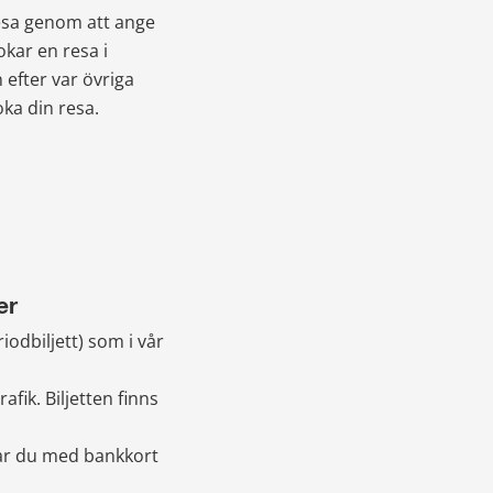
esa genom att ange 
kar en resa i 
efter var övriga 
ka din resa.
er
odbiljett) som i vår 
fik. Biljetten finns 
lar du med bankkort 