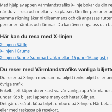
Med hjälp av appen Värmlandstrafiks X-linje bokar du din r
när du vill resa och mellan vilka platser. Om fler personer bo
samma riktning åker ni tillsammans och då anpassas rutten 
personer hämtas och lämnas. Du kan även ringa oss och bo
Här kan du resa med X-linjen
X-linjen i Säffle
X-linjen i Grums
X-linjen i Sunne (sommartrafik mellan 15 juni –16 augusti)
Du reser med Värmlandstrafiks vanliga biljett
Du reser på X-linjen med samma biljett (enkelbiljett eller peri
övriga trafik.
Enkelbiljett köper du enklast via vår vanliga app Värmlandstra
under Köp biljett i appens meny och heter X-linjen.
Det går också att köpa biljett ombord på X-linjen. Här beta
eller med reskassa på resekort.