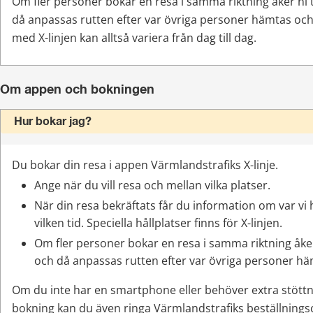
Om fler personer bokar en resa i samma riktning åker ni 
då anpassas rutten efter var övriga personer hämtas och
med X-linjen kan alltså variera från dag till dag. 
Om appen och bokningen
Hur bokar jag?
Du bokar din resa i appen Värmlandstrafiks X-linje.
Ange när du vill resa och mellan vilka platser.
När din resa bekräftats får du information om var vi 
vilken tid. Speciella hållplatser finns för X-linjen.
Om fler personer bokar en resa i samma riktning åker
och då anpassas rutten efter var övriga personer h
Om du inte har en smartphone eller behöver extra stöttni
bokning kan du även ringa Värmlandstrafiks beställningsc