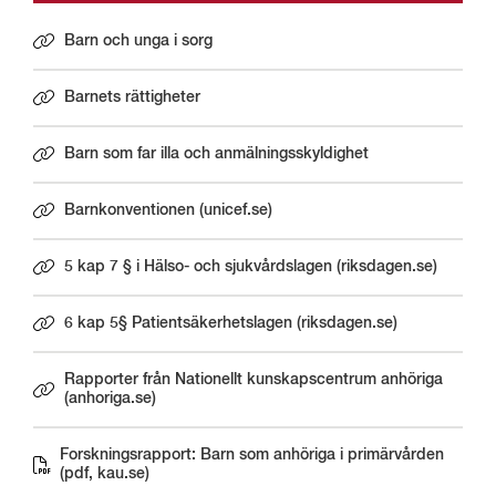
Barn och unga i sorg
Barnets rättigheter
Barn som far illa och anmälningsskyldighet
Barnkonventionen (unicef.se)
Länk till annan webbplats.
5 kap 7 § i Hälso- och sjukvårdslagen (riksdagen.se)
Länk till annan webbplats.
6 kap 5§ Patientsäkerhetslagen (riksdagen.se)
Länk till annan webbplats.
Rapporter från Nationellt kunskapscentrum anhöriga
Länk till annan webbplats.
(anhoriga.se)
Forskningsrapport: Barn som anhöriga i primärvården
Länk till annan webbplats.
(pdf, kau.se)