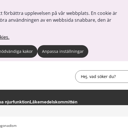
tt förbättra upplevelsen på vår webbplats. En cookie är
tt göra användningen av en webbsida snabbare, den är
kies.
nödvändiga kakor
Anpassa inställningar
Sök
 njurfunktion
Läkemedelskommittén
ogonadism