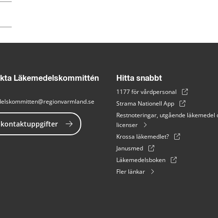
kta Läkemedelskommittén
Hitta snabbt
1177 för vårdpersonal
elskommitten@regionvarmland.se
Strama Nationell App
Restnoteringar, utgående läkemedel 
 kontaktuppgifter
licenser
Krossa läkemedlet?
Janusmed
Läkemedelsboken
Fler länkar