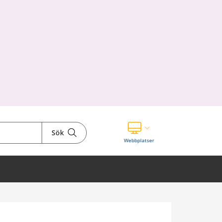
Sök
Visa våra andra webbplatser
Webbplatser