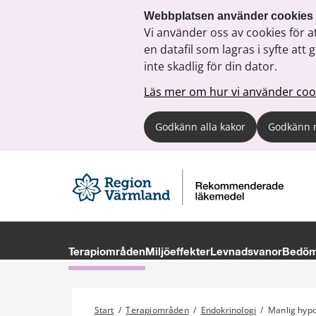
Webbplatsen använder cookies
Vi använder oss av cookies för a
en datafil som lagras i syfte a
inte skadlig för din dator.
Läs mer om hur vi använder coo
Godkänn alla kakor
Godkänn 
Terapiområden
Miljöeffekter
Levnadsvanor
Bedöma
Start
/
Terapiområden
/
Endokrinologi
/
Manlig hyp