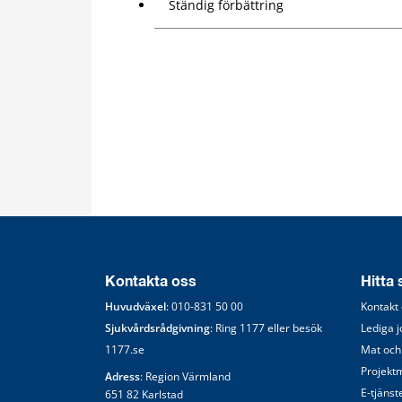
Ständig förbättring
Kontakta oss
Hitta
Huvudväxel
: 
010-831 50 00
Kontakt
Sjukvårdsrådgivning
: Ring 
1177
 eller besök 
Lediga 
1177.se
Mat och
Projekt
Adress
: Region Värmland
E-tjänst
651 82 Karlstad