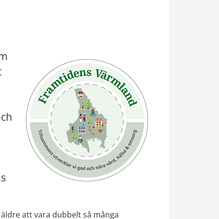
m 
 
ch 
s 
äldre att vara dubbelt så många 