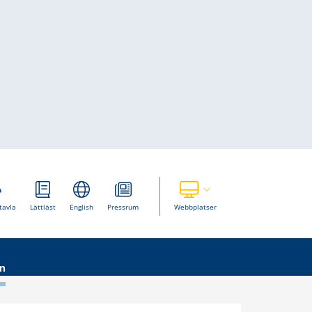
Visa våra andra webbplatser
tavla
Lättläst
English
Pressrum
Webbplatser
n