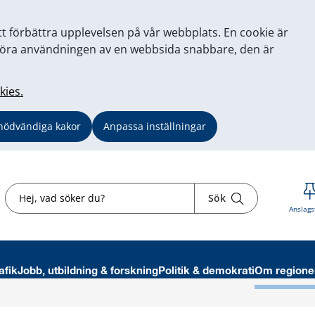
tt förbättra upplevelsen på vår webbplats. En cookie är
tt göra användningen av en webbsida snabbare, den är
kies.
nödvändiga kakor
Anpassa inställningar
Sök
Sök
Anslags
afik
Jobb, utbildning & forskning
Politik & demokrati
Om regione