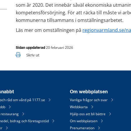
som år 2020. Det innebär såväl ekonomiska utmanin
kompetensförsörjning. För att räcka till måste vi ar
kommunerna tillsammans i omställningsarbetet.
Läs mer om omställningen på 
regionvarmland.se/na
20 februari 2026
Sidan uppdaterad
Skriv ut
 snabbt
Om webbplatsen
 och råd om vård på 1177.se
Vanliga frågor och svar
jobb
Webbkarta
 restaurang
Hjälp oss att bli bättre
medel, bidrag och företagsstöd
Om webbplatsen
er
Prenumeration