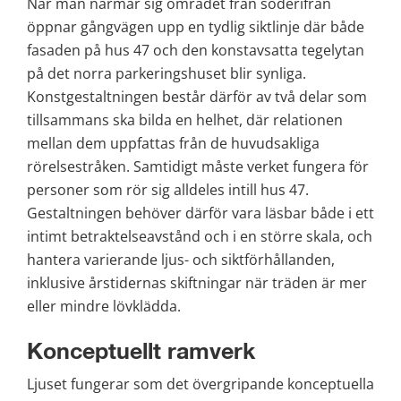
När man närmar sig området från söderifrån 
öppnar gångvägen upp en tydlig siktlinje där både 
fasaden på hus 47 och den konstavsatta tegelytan 
på det norra parkeringshuset blir synliga. 
Konstgestaltningen består därför av två delar som 
tillsammans ska bilda en helhet, där relationen 
mellan dem uppfattas från de huvudsakliga 
rörelsestråken. Samtidigt måste verket fungera för 
personer som rör sig alldeles intill hus 47. 
Gestaltningen behöver därför vara läsbar både i ett 
intimt betraktelseavstånd och i en större skala, och 
hantera varierande ljus- och siktförhållanden, 
inklusive årstidernas skiftningar när träden är mer 
eller mindre lövklädda.
Konceptuellt ramverk
Ljuset fungerar som det övergripande konceptuella 