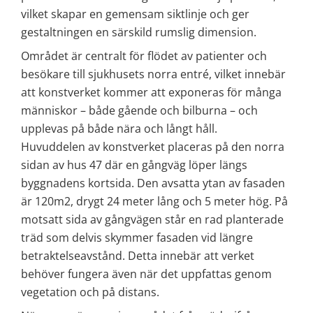
vilket skapar en gemensam siktlinje och ger 
gestaltningen en särskild rumslig dimension.
Området är centralt för flödet av patienter och 
besökare till sjukhusets norra entré, vilket innebär 
att konstverket kommer att exponeras för många 
människor – både gående och bilburna – och 
upplevas på både nära och långt håll.
Huvuddelen av konstverket placeras på den norra 
sidan av hus 47 där en gångväg löper längs 
byggnadens kortsida. Den avsatta ytan av fasaden 
är 120m2, drygt 24 meter lång och 5 meter hög. På 
motsatt sida av gångvägen står en rad planterade 
träd som delvis skymmer fasaden vid längre 
betraktelseavstånd. Detta innebär att verket 
behöver fungera även när det uppfattas genom 
vegetation och på distans.