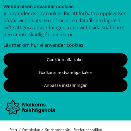
Webbplatsen använder cookies
Vi använder oss av cookies för att förbättra upplevelsen
på vår webbplats. En cookie är en datafil som lagras i
syfte att göra användningen av en webbsida snabbare,
den är inte skadlig för din dator.
Läs mer om hur vi använder cookies.
Godkänn alla kakor
Godkänn nödvändiga kakor
Anpassa inställningar
Start
/
Om skolan
/
Studeranderätt - Regler och villkor