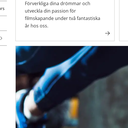
Förverkliga dina drömmar och
urs
utveckla din passion för
filmskapande under två fantastiska
år hos oss.