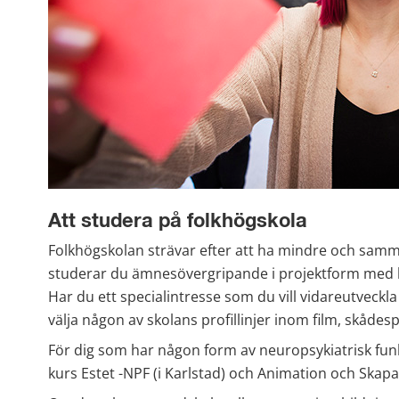
Att studera på folkhögskola
Folkhögskolan strävar efter att ha mindre och samm
studerar du ämnesövergripande i projektform med bå
Har du ett specialintresse som du vill vidareutveckla
välja någon av skolans profillinjer inom film, skådes
För dig som har någon form av neuropsykiatrisk funk
kurs Estet -NPF (i Karlstad) och Animation och Skap