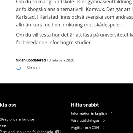
Om du saknar grundskole- eller gymnasieutbildning k
är folkhögskolans alternativ till Komvux. Det går att
Karlstad. I Karlstad finns också svenska som andras
allmän kurs med en inriktning mot skådespeleri.
Om du vill testa hur det är att läsa på universitetet 
förberedande inför högre studier.
10 februari 2026
Sidan uppdaterad
Skriv ut
kta oss
Hitta snabbt
Information in English
@regionvarmland.se
Våra utbildningar
ess
: 
Avgifter och CSN
Värmland, Molkoms folkhögskola, 651 