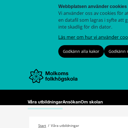
Webbplatsen använder cookies
Vi använder oss av cookies för a
en datafil som lagras i syfte a
inte skadlig för din dator.
Läs mer om hur vi använder coo
Godkänn alla kakor
Godkänn 
Våra utbildningar
Ansökan
Om skolan
Start
/
Våra utbildningar