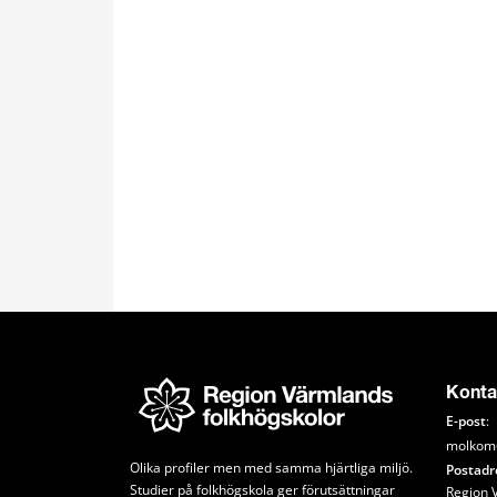
Konta
E-post
: 
molkom
Olika profiler men med samma hjärtliga miljö. 
Postadr
Studier på folkhögskola ger förutsättningar 
Region 