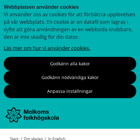
Webbplatsen använder cookies
Vi använder oss av cookies för att förbättra upplevelsen
på vår webbplats. En cookie är en datafil som lagras i
syfte att göra användningen av en webbsida snabbare,
den är inte skadlig för din dator.
Läs mer om hur vi använder cookies.
Godkänn alla kakor
Godkänn nödvändiga kakor
Anpassa inställningar
Start
/
Om skolan
/
In English