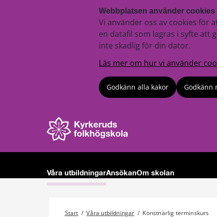
Webbplatsen använder cookies
Vi använder oss av cookies för a
en datafil som lagras i syfte a
inte skadlig för din dator.
Läs mer om hur vi använder coo
Godkänn alla kakor
Godkänn 
Våra utbildningar
Ansökan
Om skolan
Start
/
Våra utbildningar
/
Konstnärlig terminskurs