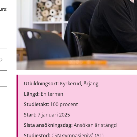
urs)
Utbildningsort:
 Kyrkerud, Årjäng
Längd:
 En termin
Studietakt:
 100 procent
Start:
 7 januari 2025
Sista ansökningsdag: 
Ansökan är stängd
Studiestöd:
 CSN gymnasienivå (A1)