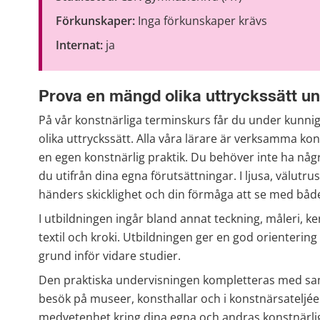
Förkunskaper:
 Inga förkunskaper krävs
Internat:
 ja
Prova en mängd olika uttryckssätt un
På vår konstnärliga terminskurs får du under kunni
olika uttryckssätt. Alla våra lärare är verksamma ko
en egen konstnärlig praktik. Du behöver inte ha någ
du utifrån dina egna förutsättningar. I ljusa, välutru
händers skicklighet och din förmåga att se med både
I utbildningen ingår bland annat teckning, måleri, kera
textil och kroki. Utbildningen ger en god orientering 
grund inför vidare studier.
Den praktiska undervisningen kompletteras med samt
besök på museer, konsthallar och i konstnärsateljéer.
medvetenhet kring dina egna och andras konstnärliga