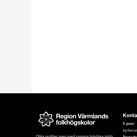
Konta
E-post
: 
kyrkeru
Olika profiler men med samma hjärtliga miljö. 
Postadr