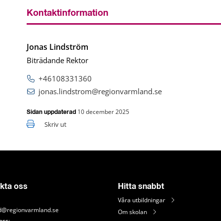
Kontaktinformation
Jonas Lindström
Biträdande Rektor
+46108331360
jonas.lindstrom@regionvarmland.se
10 december 2025
Sidan uppdaterad
Skriv ut
kta oss
Hitta snabbt
Våra utbildningar
d@regionvarmland.se
Om skolan
ess
: 