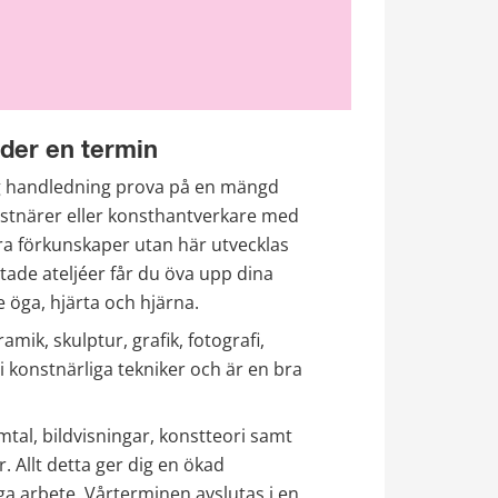
der en termin
g handledning prova på en mängd 
nstnärer eller konsthantverkare med 
ra förkunskaper utan här utvecklas 
stade ateljéer får du öva upp dina 
 öga, hjärta och hjärna.
mik, skulptur, grafik, fotografi, 
i konstnärliga tekniker och är en bra 
al, bildvisningar, konstteori samt 
 Allt detta ger dig en ökad 
 arbete. Vårterminen avslutas i en 