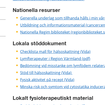
Nationella resurser
Generella underlag som tillhanda hålls i min vår
Utbildning och informationsmaterial (cancerce
Nationella Regim biblioteket (regionbiblioteket.s
Lokala stöddokument
Checklista mall för hälsoskattning (Vida)
pdf, 131
Lymfterapeuter i Region Värmland (pdf)
Bedömning vid misstanke om lymfödem relaterat
Stöd till hälsoskattning (Vida) 
Fysisk aktivitet på recept (Vida)
Minska risk och symtom vid cytostatika inducera
Lokalt fysioterapeutiskt material