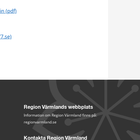
B.
pdf, 139 kB.
in (pdf)
7.se)
Region Värmlands webbplats
Information om Region Värmland finns på:
regionvarmland.se
Kontakta Region Värmland