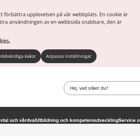
tt förbättra upplevelsen på vår webbplats. En cookie är
tt göra användningen av en webbsida snabbare, den är
kies.
nödvändiga kakor
Anpassa inställningar
Sök
tal och vårdval
Utbildning och kompetensutveckling
Service o