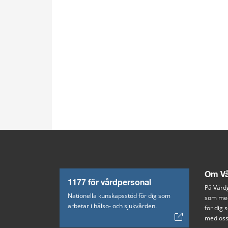
Om Vå
1177 för vårdpersonal
På Vårdg
Nationella kunskapsstöd för dig som
som med
arbetar i hälso- och sjukvården.
för dig
med oss