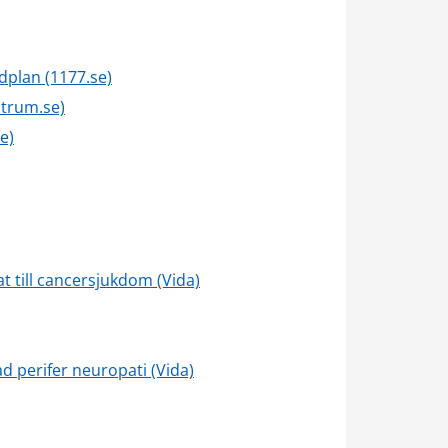
dplan (1177.se)
ntrum.se)
e)
 kB.
 till cancersjukdom (Vida)
d perifer neuropati (Vida)