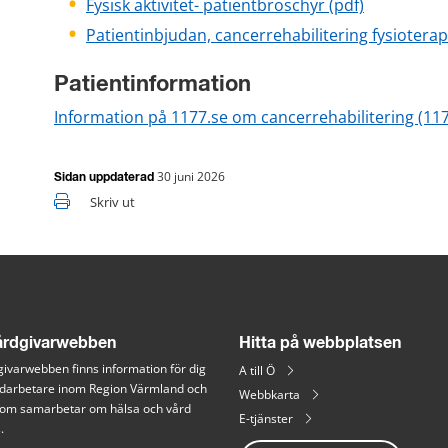
docx, 285 k
Fysisk aktivitet- patientbroschyr (pdf)
Patientinbjudan, cancerrehabilitering fysioterap
Patientinformation
Information på 1177.se om cancerrehabilitering (117
30 juni 2026
Sidan uppdaterad
Skriv ut
rdgivarwebben
Hitta på webbplatsen
ivarwebben finns information för dig 
A till Ö
arbetare inom Region Värmland och 
Webbkarta
 som samarbetar om hälsa och vård 
E-tjänster
.