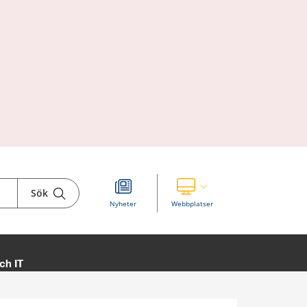
Sök
Visa våra andra webbplatser
Nyheter
Webbplatser
ch IT