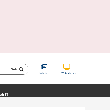
Sök
Visa våra andra webbplatser
Nyheter
Webbplatser
ch IT