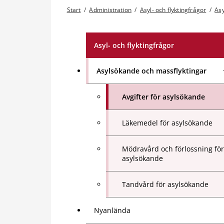
Start
/
Administration
/
Asyl- och flyktingfrågor
/
Asy
Asyl- och flyktingfrågor
Asylsökande och massflyktingar
Avgifter för asylsökande
Läkemedel för asylsökande
Mödravård och förlossning för
asylsökande
Tandvård för asylsökande
Nyanlända