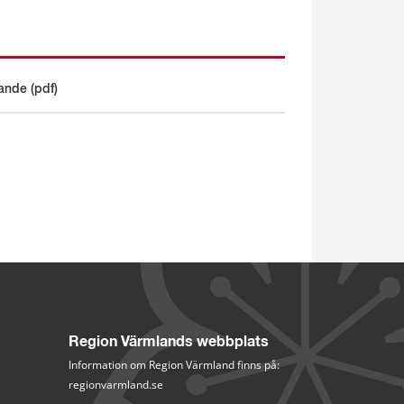
kande (pdf)
Region Värmlands webbplats
Information om Region Värmland finns på:
regionvarmland.se