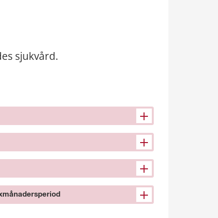
des sjukvård.
sexmånadersperiod