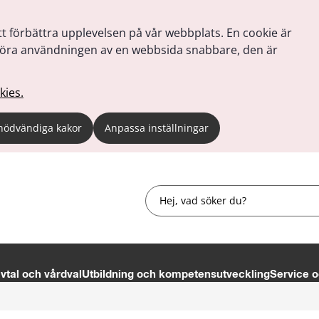
tt förbättra upplevelsen på vår webbplats. En cookie är
tt göra användningen av en webbsida snabbare, den är
kies.
nödvändiga kakor
Anpassa inställningar
Sök
tal och vårdval
Utbildning och kompetensutveckling
Service o