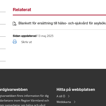
Relaterat
Blankett för ersättning till hälso- och-sjukvård för asylsö
Pdf, 89 kB.
13 maj 2025
Sidan uppdaterad
Skriv ut
rdgivarwebben
Hitta på webbplatsen
ivarwebben finns information för dig 
A till Ö
arbetare inom Region Värmland och 
Webbkarta
 som samarbetar om hälsa och vård 