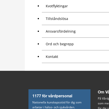
Kvotflyktingar
Tillståndslösa
Ansvarsfördelning
Ord och begrepp
Kontakt
Om Vå
1177 för vårdpersonal
På Vårdg
Nationella kunskapsstöd för dig som
som med
arbetar i hälso- och sjukvården.
för dig