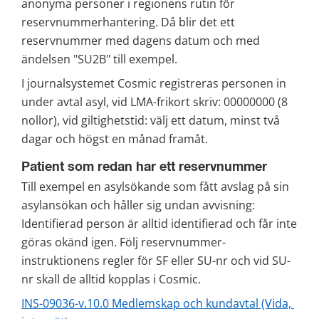
anonyma personer i regionens rutin för 
reservnummerhantering. Då blir det ett 
reservnummer med dagens datum och med 
ändelsen "SU2B" till exempel.
I journalsystemet Cosmic registreras personen in 
under avtal asyl, vid LMA-frikort skriv: 00000000 (8 
nollor), vid giltighetstid: välj ett datum, minst två 
dagar och högst en månad framåt.
Patient som redan har ett reservnummer
Till exempel en asylsökande som fått avslag på sin 
asylansökan och håller sig undan avvisning: 
Identifierad person är alltid identifierad och får inte 
göras okänd igen. Följ reservnummer-
instruktionens regler för SF eller SU-nr och vid SU-
nr skall de alltid kopplas i Cosmic.
INS-09036-v.10.0 Medlemskap och kundavtal (Vida, 