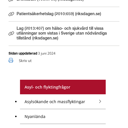
Länk till annan webbplats.
Patientsäkerhetslag (2010:659) (riksdagen.se)
Länk till annan webbplats.
Lag (2013:407) om hälso- och sjukvård till vissa
utlänningar som vistas i Sverige utan nödvändiga
Länk till annan webbplats.
tillstånd (riksdagen.se)
3 juni 2024
Sidan uppdaterad
Skriv ut
Asyl- och flyktingfrågor
Asylsökande och massflyktingar
Nyanlända