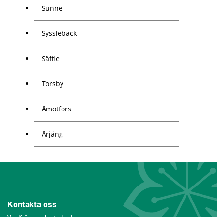
Sunne
Sysslebäck
Säffle
Torsby
Åmotfors
Årjäng
Kontakta oss