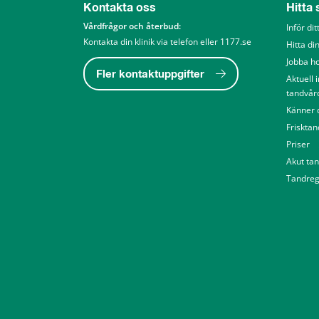
Kontakta oss
Hitta
Vårdfrågor och återbud: 
Inför di
Kontakta din klinik via telefon eller 1177.se
Hitta din
Jobba h
Fler kontaktuppgifter
Aktuell 
tandvår
Känner d
Friskta
Priser
Akut ta
Tandreg