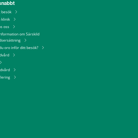
 snabbt
tt besök
 klinik
os oss
information om Särskild
dsersättning
u oro inför ditt besök?
ndvård
ndvård
lering