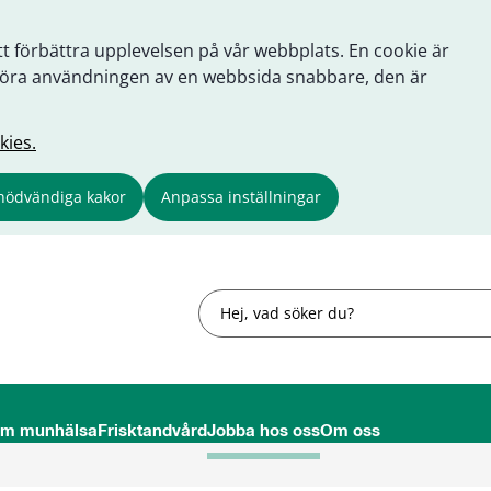
tt förbättra upplevelsen på vår webbplats. En cookie är
tt göra användningen av en webbsida snabbare, den är
kies.
nödvändiga kakor
Anpassa inställningar
Sök
om munhälsa
Frisktandvård
Jobba hos oss
Om oss