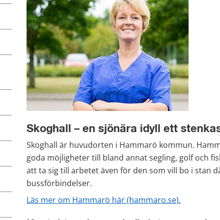
Skoghall – en sjönära idyll ett stenka
Skoghall är huvudorten i Hammarö kommun. Hamm
goda möjligheter till bland annat segling, golf och fisk
att ta sig till arbetet även för den som vill bo i stan 
bussförbindelser.
Läs mer om Hammarö här (hammaro.se).