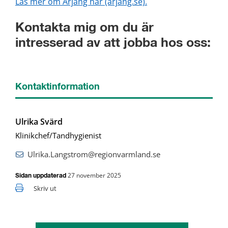
Läs mer om Årjäng här (arjang.se).
Kontakta mig om du är 
intresserad av att jobba hos oss:
Kontaktinformation
Ulrika Svärd
Klinikchef/Tandhygienist
Ulrika.Langstrom@regionvarmland.se
27 november 2025
Sidan uppdaterad
Skriv ut