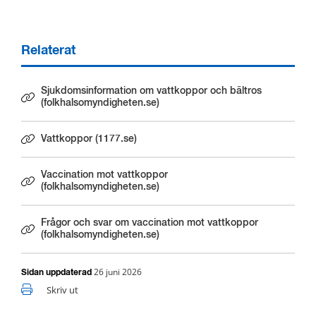
Relaterat
Sjukdomsinformation om vattkoppor och bältros
Länk till annan webbplats.
(folkhalsomyndigheten.se)
Vattkoppor (1177.se)
Länk till annan webbplats.
Vaccination mot vattkoppor
Länk till annan webbplats.
(folkhalsomyndigheten.se)
Frågor och svar om vaccination mot vattkoppor
Länk till annan webbplats.
(folkhalsomyndigheten.se)
26 juni 2026
Sidan uppdaterad
Skriv ut