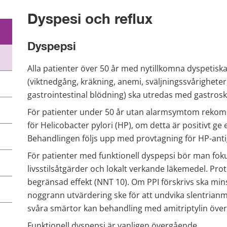
Dyspesi och reflux
Dyspepsi
Alla patienter över 50 år med nytillkomna dyspetis
(viktnedgång, kräkning, anemi, sväljningssvårigheter
gastrointestinal blödning) ska utredas med gastrosk
För patienter under 50 år utan alarmsymtom rekomm
för Helicobacter pylori (HP), om detta är positivt ge
Behandlingen följs upp med provtagning för HP-antige
För patienter med funktionell dyspepsi bör man fokus
livsstilsåtgärder och lokalt verkande läkemedel. P
begränsad effekt (NNT 10). Om PPI förskrivs ska mins
noggrann utvärdering ske för att undvika slentrianmä
svåra smärtor kan behandling med amitriptylin över
Funktionell dyspepsi är vanligen övergående.