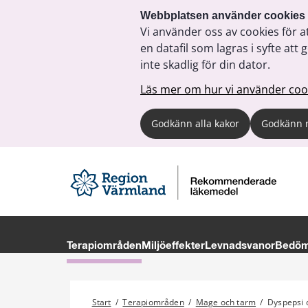
Webbplatsen använder cookies
Vi använder oss av cookies för a
en datafil som lagras i syfte a
inte skadlig för din dator.
Läs mer om hur vi använder coo
Godkänn alla kakor
Godkänn 
Terapiområden
Miljöeffekter
Levnadsvanor
Bedöma
Start
/
Terapiområden
/
Mage och tarm
/
Dyspepsi 