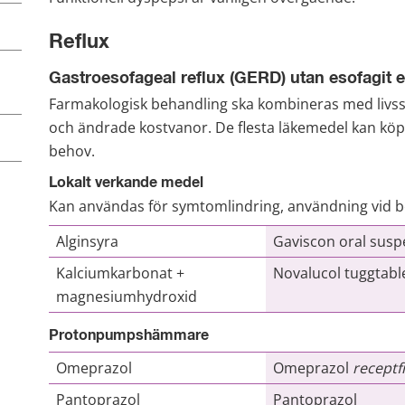
Reflux
Gastroesofageal reflux (GERD) utan esofagit 
Farmakologisk behandling ska kombineras med livsst
och ändrade kostvanor. De flesta läkemedel kan köpa
behov.
Lokalt verkande medel
Kan användas för symtomlindring, användning vid b
Alginsyra
Gaviscon oral suspe
Kalciumkarbonat + 
Novalucol tuggtable
magnesiumhydroxid
Protonpumpshämmare
Omeprazol
Omeprazol 
receptfr
Pantoprazol
Pantoprazol