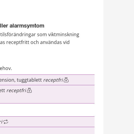
eller alarmsymtom
ilsförändringar som viktminskning 
s receptfritt och användas vid 
ehov.
nsion, tuggtablett 
receptfri
tt 
receptfri 
i 