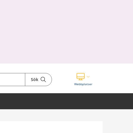
Sök
Visa våra andra webbplatser
Webbplatser