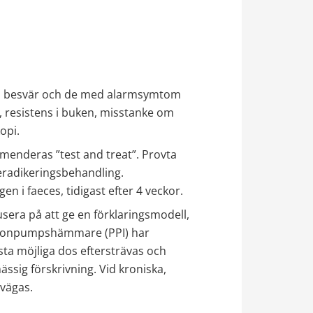
ka besvär och de med alarmsymtom 
, resistens i buken, misstanke om 
opi.
enderas ”test and treat”. Provta 
 eradikeringsbehandling. 
n i faeces, tidigast efter 4 veckor.
era på att ge en förklaringsmodell, 
rotonpumpshämmare (PPI) har 
ta möjliga dos eftersträvas och 
ssig förskrivning. Vid kroniska, 
vägas.