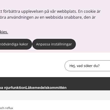
tt förbättra upplevelsen på vår webbplats. En cookie är
tt göra användningen av en webbsida snabbare, den är
kies.
nödvändiga kakor
Anpassa inställningar
Sök
 njurfunktion
Läkemedelskommittén
och reflux