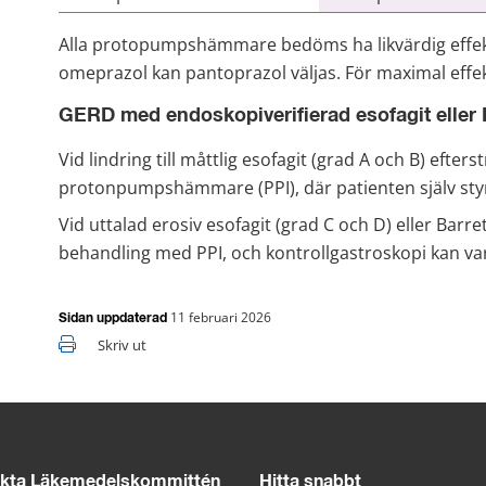
Alla protopumpshämmare bedöms ha likvärdig effekt.
omeprazol kan pantoprazol väljas. För maximal effek
GERD med endoskopiverifierad esofagit eller 
Vid lindring till måttlig esofagit (grad A och B) eft
protonpumpshämmare (PPI), där patienten själv sty
Vid uttalad erosiv esofagit (grad C och D) eller Barre
behandling med PPI, och kontrollgastroskopi kan var
11 februari 2026
Sidan uppdaterad
Skriv ut
kta Läkemedelskommittén
Hitta snabbt