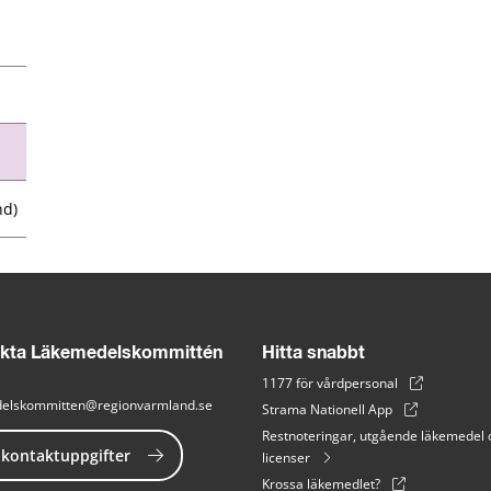
nd)
kta Läkemedelskommittén
Hitta snabbt
1177 för vårdpersonal
elskommitten@regionvarmland.se
Strama Nationell App
Restnoteringar, utgående läkemedel 
 kontaktuppgifter
licenser
Krossa läkemedlet?