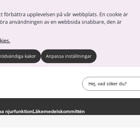
tt förbättra upplevelsen på vår webbplats. En cookie är
tt göra användningen av en webbsida snabbare, den är
kies.
nödvändiga kakor
Anpassa inställningar
Sök
 njurfunktion
Läkemedelskommittén