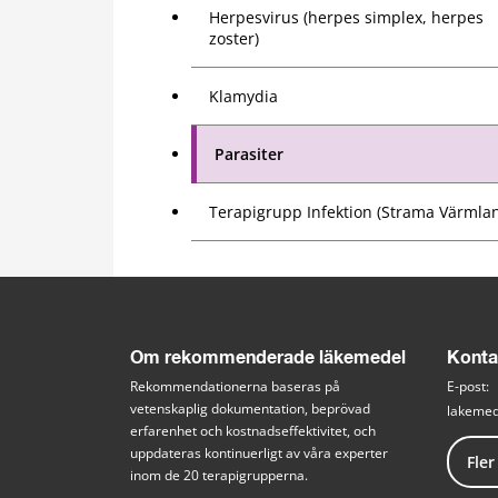
Herpesvirus (herpes simplex, herpes
zoster)
Klamydia
Parasiter
Terapigrupp Infektion (Strama Värmla
Om rekommenderade läkemedel
Konta
Rekommendationerna baseras på 
E-post: 
vetenskaplig dokumentation, beprövad 
lakemed
erfarenhet och kostnadseffektivitet, och 
uppdateras kontinuerligt av våra experter 
Fler
inom de 20 terapigrupperna.