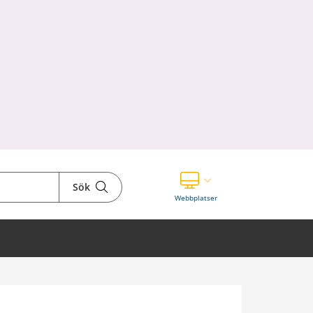
Sök
Visa våra andra webbplatser
Webbplatser