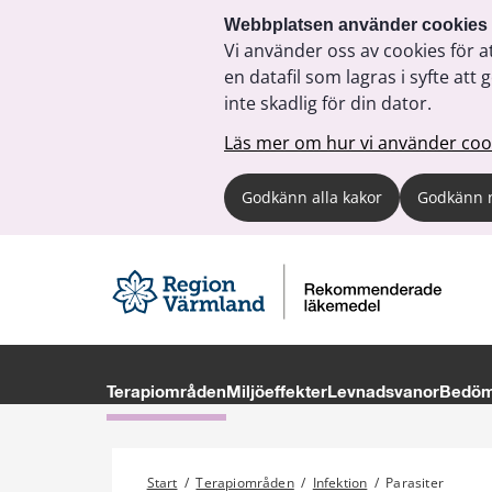
Webbplatsen använder cookies
Vi använder oss av cookies för a
en datafil som lagras i syfte a
inte skadlig för din dator.
Läs mer om hur vi använder coo
Godkänn alla kakor
Godkänn 
Terapiområden
Miljöeffekter
Levnadsvanor
Bedöma
Start
/
Terapiområden
/
Infektion
/
Parasiter