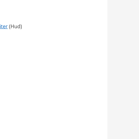
iter
 (Hud)