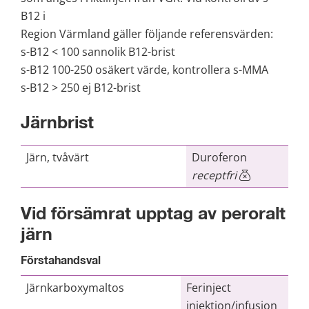
B12 i 
Region Värmland gäller följande referensvärden:
s-B12 < 100 sannolik B12-brist
s-B12 100-250 osäkert värde, kontrollera s-MMA
s-B12 > 250 ej B12-brist 
Järnbrist
Järn, tvåvärt
Duroferon
receptfri
Vid försämrat upptag av peroralt 
järn
Förstahandsval
Järnkarboxymaltos
Ferinject
injektion/infusion