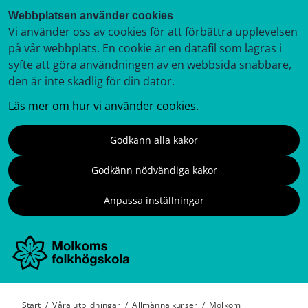
Webbplatsen använder cookies
Vi använder oss av cookies för att förbättra upplevelsen
på vår webbplats. En cookie är en datafil som lagras i
syfte att göra användningen av en webbsida snabbare,
den är inte skadlig för din dator.
Läs mer om hur vi använder cookies.
Godkänn alla kakor
Godkänn nödvändiga kakor
Anpassa inställningar
Start
/
Våra utbildningar
/
Allmänna kurser
/
Molkom