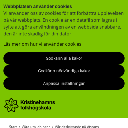
Webbplatsen använder cookies
Vi använder oss av cookies för att förbättra upplevelsen
på vår webbplats. En cookie är en datafil som lagras i
syfte att göra användningen av en webbsida snabbare,
den är inte skadlig för din dator.
Läs mer om hur vi använder cookies.
Godkänn alla kakor
Godkänn nödvändiga kakor
Anpassa inställningar
Start
/
Våra utbildningar
/
Världsskrivande på distans