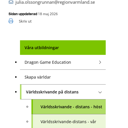
julia.olssongrunnan@regionvarmland.se
18 maj 2026
Sidan uppdaterad
Skriv ut
Våra utbildningar
Dragon Game Education
Skapa världar
Världsskrivande på distans
Världsskrivande - distans - höst
Världsskrivande-distans - vår