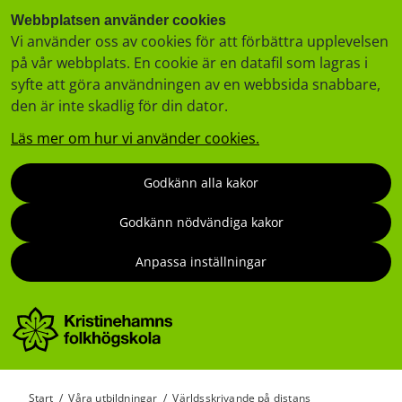
Webbplatsen använder cookies
Vi använder oss av cookies för att förbättra upplevelsen
på vår webbplats. En cookie är en datafil som lagras i
syfte att göra användningen av en webbsida snabbare,
den är inte skadlig för din dator.
Läs mer om hur vi använder cookies.
Godkänn alla kakor
Godkänn nödvändiga kakor
Anpassa inställningar
Start
/
Våra utbildningar
/
Världsskrivande på distans