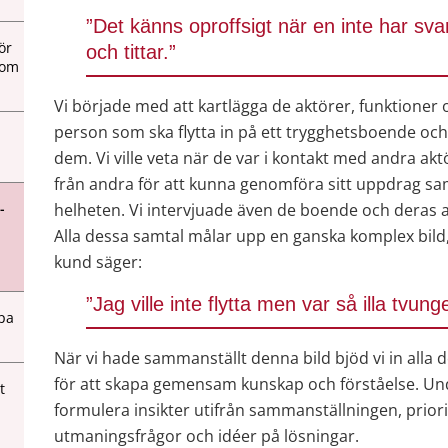
”Det känns oproffsigt när en inte har sv
ör
och tittar.”
 om
Vi började med att kartlägga de aktörer, funktioner 
person som ska flytta in på ett trygghetsboende oc
dem. Vi ville veta när de var i kontakt med andra akt
från andra för att kunna genomföra sitt uppdrag samt
-
helheten. Vi intervjuade även de boende och deras an
Alla dessa samtal målar upp en ganska komplex bild,
kund säger:
”Jag ville inte flytta men var så illa tvung
apa
När vi hade sammanställt denna bild bjöd vi in alla 
för att skapa gemensam kunskap och förståelse. Und
t
formulera insikter utifrån sammanställningen, priori
utmaningsfrågor och idéer på lösningar.