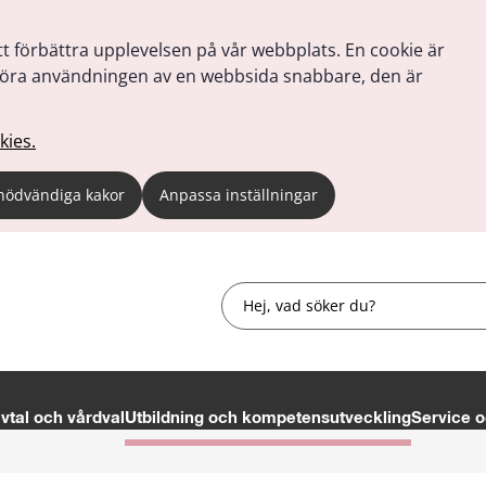
tt förbättra upplevelsen på vår webbplats. En cookie är
tt göra användningen av en webbsida snabbare, den är
kies.
nödvändiga kakor
Anpassa inställningar
Sök
tal och vårdval
Utbildning och kompetensutveckling
Service o