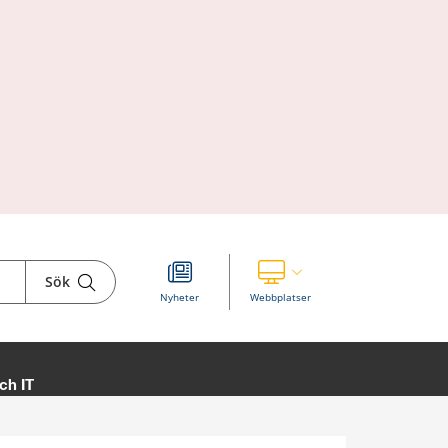
Sök
Visa våra andra webbplatser
Nyheter
Webbplatser
ch IT