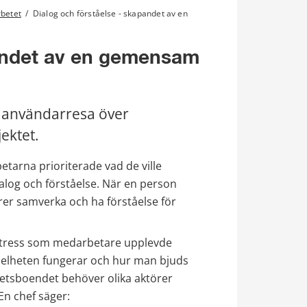
rbetet
/
Dialog och förståelse - skapandet av en
andet av en gemensam 
 användarresa över 
ektet.
rna prioriterade vad de ville 
ialog och förståelse. När en person 
rer samverka och ha förståelse för 
stress som medarbetare upplevde 
 helheten fungerar och hur man bjuds 
hetsboendet behöver olika aktörer 
En chef säger: