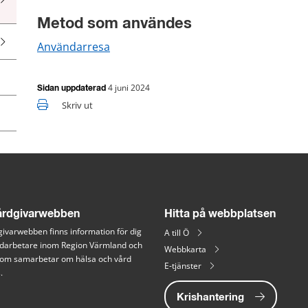
Metod som användes
Användarresa
4 juni 2024
Sidan uppdaterad
Skriv ut
rdgivarwebben
Hitta på webbplatsen
ivarwebben finns information för dig 
A till Ö
arbetare inom Region Värmland och 
Webbkarta
 som samarbetar om hälsa och vård 
E-tjänster
.
Krishantering