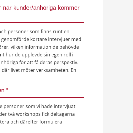
ar när kunder/anhöriga kommer 
och personer som finns runt en 
h genomförde kortare intervjuer med 
örer, vilken information de behövde 
 hur de upplevde sin egen roll i 
höriga för att få deras perspektiv. 
 där livet möter verksamheten. En 
en.”
de personer som vi hade intervjuat 
er två workshops fick deltagarna 
tera och därefter formulera 