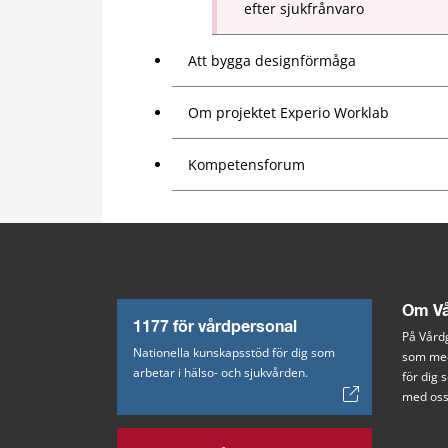
efter sjukfrånvaro
Att bygga designförmåga
Om projektet Experio Worklab
Kompetensforum
Om Vå
1177 för vårdpersonal
På Vårdg
Nationella kunskapsstöd för dig som
som med
arbetar i hälso- och sjukvården.
för dig
med oss