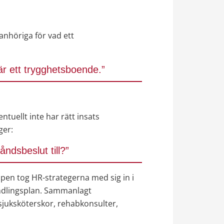
anhöriga för vad ett 
r ett trygghetsboende.”
ellt inte har rätt insats 
ger:
åndsbeslut till?”
n tog HR-strategerna med sig in i 
lingsplan. Sammanlagt 
sjuksköterskor, rehabkonsulter, 