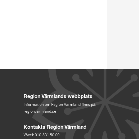
Region Värmlands webbplats
Information om Region Värmland finns på:
regionvarmland.se
Kontakta Region Värmland
Växel: 010-831 50 00