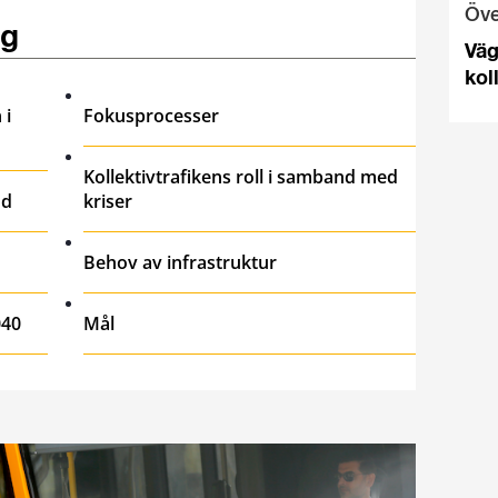
Öve
ng
Väg
kol
i
Fokusprocesser
Kollektivtrafikens roll i samband med
nd
kriser
Behov av infrastruktur
040
Mål