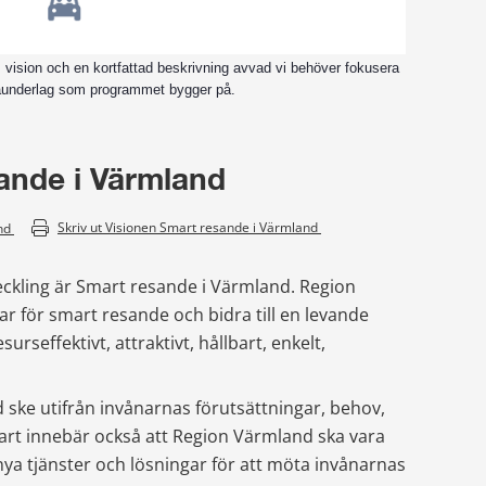
, vision och en kortfattad beskrivning avvad vi behöver fokusera
aktaunderlag som programmet bygger på.
ande i Värmland 
Skriv ut 
Visionen Smart resande i Värmland 
Visionen Smart resande i Värmland 
veckling är Smart resande i Värmland. Region 
r för smart resande och bidra till en levande 
urseffektivt, attraktivt, hållbart, enkelt, 
d ske utifrån invånarnas förutsättningar, behov, 
rt innebär också att Region Värmland ska vara 
nya tjänster och lösningar för att möta invånarnas 