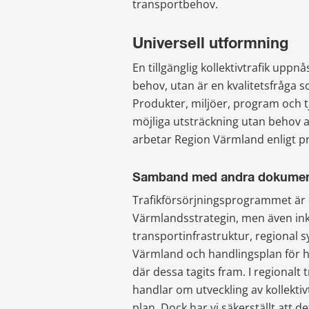
transportbehov.
Universell utformning
En tillgänglig kollektivtrafik uppn
behov, utan är en kvalitetsfråga som
Produkter, miljöer, program och tj
möjliga utsträckning utan behov a
arbetar Region Värmland enligt p
Samband med andra dokume
Trafikförsörjningsprogrammet är 
Värmlandsstrategin, men även inkl
transportinfrastruktur, regional sy
Värmland och handlingsplan för hu
där dessa tagits fram. I regionalt
handlar om utveckling av kollektiv
plan. Dock har vi säkerställt att de