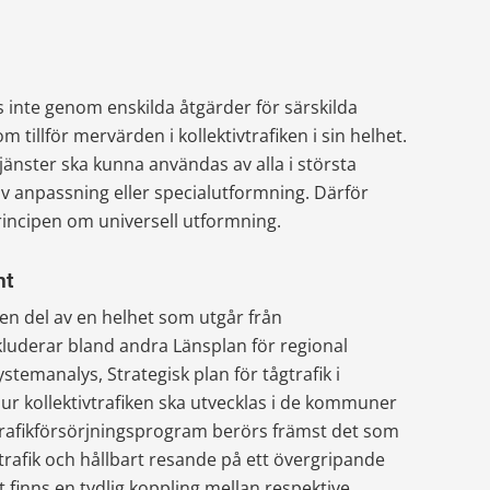
ås inte genom enskilda åtgärder för särskilda 
 tillför mervärden i kollektivtrafiken i sin helhet. 
änster ska kunna användas av alla i största 
v anpassning eller specialutformning. Därför 
rincipen om universell utformning.
nt
en 
del av en helhet som utgår från 
uderar bland andra Länsplan för regional 
stemanalys, Strategisk plan för tågtrafik i 
r kollektivtrafiken ska utvecklas i de kommuner 
 trafikförsörjningsprogram berörs främst det som 
trafik och hållbart resande på ett övergripande 
t finns en tydlig koppling mellan respektive 