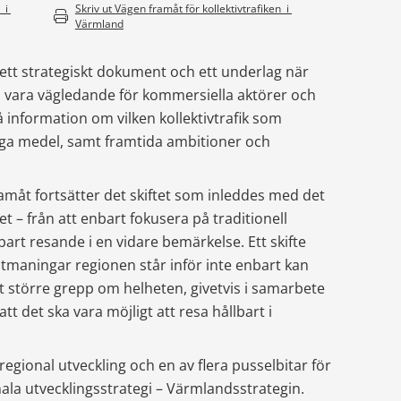
i 
Skriv ut 
Vägen framåt för kollektivtrafiken  i 
Värmland
tt strategiskt dokument och ett underlag när 
 vara vägledande för kommersiella aktörer och 
å information om vilken kollektivtrafik som 
ga medel, samt framtida ambitioner och 
framåt fortsätter det skiftet som inleddes med det 
 – från att enbart fokusera på traditionell 
llbart resande i en vidare bemärkelse. Ett skifte 
 utmaningar regionen står inför
inte enbart
 kan
tt större grepp om helheten, givetvis i samarbete 
t det ska vara möjligt att resa hållbart i 
 regional utveckling och en av flera pusselbitar för 
la utvecklingsstrategi 
–
 Värmlandsstrategin.