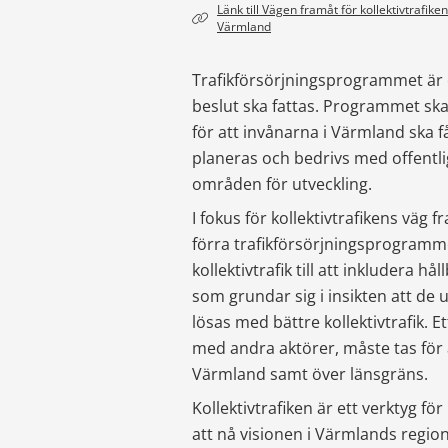
Länk till 
Vägen framåt för kollektivtrafiken  
Värmland
Trafikförsörjningsprogrammet är e
beslut ska fattas. Programmet ska
för att invånarna i Värmland ska f
planeras och bedrivs med offentli
områden för utveckling. 
I fokus för kollektivtrafikens väg 
förra trafikförsörjningsprogrammet
kollektivtrafik till att inkludera hå
som grundar sig i insikten att de
lösas med bättre kollektivtrafik. E
med andra aktörer, måste tas för at
Värmland samt över länsgräns. 
Kollektivtrafiken är ett verktyg för
att nå visionen i 
Värmlands regiona