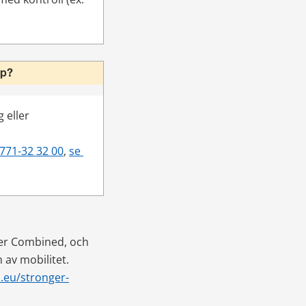
lp?
eller 
771-32 32 00
, 
se 
ger Combined, och 
 av mobilitet.
.eu/stronger-