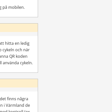
g på mobilen.
tt hitta en ledig 
p cykeln och när 
skanna QR koden 
ll använda cykeln.
det finns några 
en i Värmland de 
d kontroll (ex. 