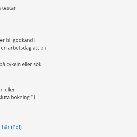
testar 
 bli godkänd i 
en arbetsdag att bli 
 cykeln eller sök 
 eller 
luta bokning ” i 
pdf, 363 kB.
 här (Pdf)