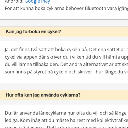
Android: 
Google Play
För att kunna boka cyklarna behöver Bluetooth vara igån
Kan jag förboka en cykel?
Ja, det finns två sätt att boka cykeln på. Det ena sättet är a
cykel via appen där skriver du i vilken tid du vill hämta up
du vill lämna tillbaka den. Det andra alternativet är att 
som finns på styret på cykeln och skriver i hur länge du vi
Hur ofta kan jag använda cyklarna?
Du får använda lånecyklarna hur ofta du vill och så länge 
lediga. Kom ihåg att du måste ha rest med kollektivtrafik
senaste 7 dagarna. Detta ska kunna uppvisas i samband me