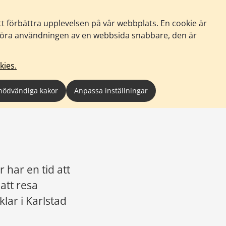
tt förbättra upplevelsen på vår webbplats. En cookie är
tt göra användningen av en webbsida snabbare, den är
kies.
nödvändiga kakor
Anpassa inställningar
 har en tid att 
att resa 
lar i Karlstad 