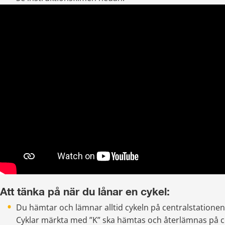
Att tänka på när du lånar en cykel:
Du hämtar och lämnar alltid cykeln på centralstationen 
Cyklar märkta med ”K” ska hämtas och återlämnas på ce