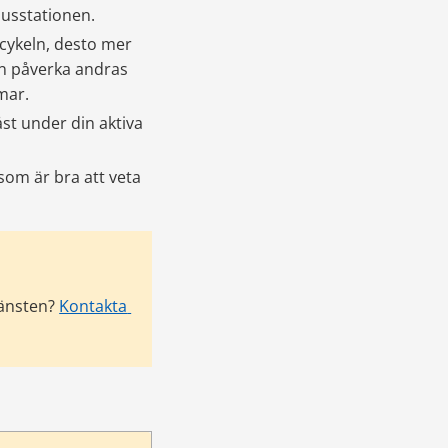
usstationen.
 cykeln, desto mer 
an påverka andras 
mmar.
st under din aktiva 
om är bra att veta 
änsten? 
Kontakta 