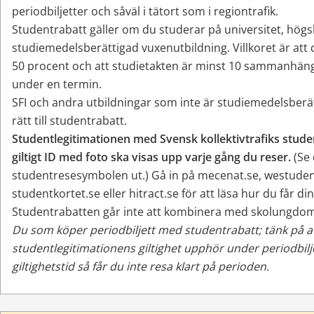
periodbiljetter och såväl i tätort som i regiontrafik.
Studentrabatt gäller om du studerar på universitet, högsk
studiemedelsberättigad vuxenutbildning. Villkoret är att 
50 procent och att studietakten är minst 10 sammanhän
under en termin.
SFI och andra utbildningar som inte är studiemedelsberät
rätt till studentrabatt.
Studentlegitimationen med Svensk kollektivtrafiks stud
giltigt ID med foto ska visas upp varje gång du reser. 
(Se
studentresesymbolen ut.) Gå in på mecenat.se, westudent
studentkortet.se eller hitract.se för att läsa hur du får din
Studentrabatten går inte att kombinera med skolungdom
Du som köper periodbiljett med studentrabatt; tänk på a
studentlegitimationens giltighet upphör under periodbilje
giltighetstid så får du inte resa klart på perioden.