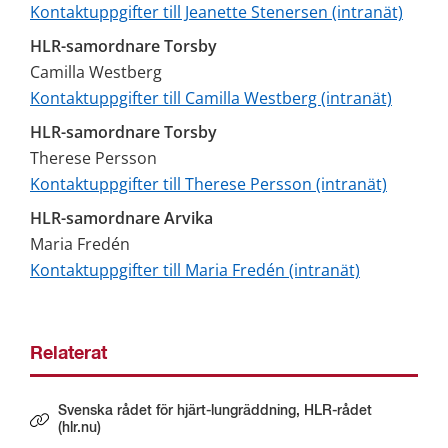
Kontaktuppgifter till Jeanette Stenersen (intranät)
HLR-samordnare Torsby
Camilla Westberg
Kontaktuppgifter till Camilla Westberg (intranät)
HLR-samordnare Torsby
Therese Persson
Kontaktuppgifter till Therese Persson (intranät)
HLR-samordnare Arvika
Maria Fredén
Kontaktuppgifter till Maria Fredén (intranät)
Relaterat
Svenska rådet för hjärt-lungräddning, HLR-rådet
Länk till annan webbplats.
(hlr.nu)