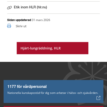
Etik inom HLR (hlr.nu)
Länk till annan webbplats.
31 mars 2026
Sidan uppdaterad
Skriv ut
Hjärt-lungräddning, HLR
1177 för vårdpersonal
Nationella kunskapsstöd för dig som arbetar i hälso- och sjukvården.